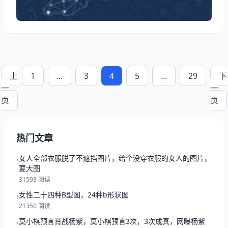
费在重要的事情上
上
1
...
3
4
5
...
29
下
一
一
页
页
热门文章
女人全部衣服脱了不遮挡图片，给个没穿衣服的女人的图片，
•
要大图
31593 阅读
女性二十四种B型图，24种b形状图
•
21350 阅读
莫小棋预言肖战杨紫，莫小棋预言3次，3次成真，网曝杨紫
•