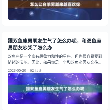
越来越喜欢你 白羊男是一种充满活力和精神的人，他
们往往喜欢寻求新的挑战并不断地追求自我提升。如果
你对白羊男有好感，并希望让他越来越喜欢你
跟双鱼座男朋友生气了怎么办呢，和双鱼座
男朋友吵架了怎么办
双鱼座是一个富有想象力和性的星座，但也很容易受到
情绪的影响。因此，如果你是一个和双鱼座男友交往的
女孩，有可能会因为一些小事情而发生争吵和误会。当
2023-05-20
62 阅读
出现这种情况时，了解如何处理和平解决争端是非常必
要的。本文将探讨在与双鱼座男友发生争执时应该注意
哪些事项，以及如何缓解和解决冲突，从而最大程度地
维护双方的关系。 跟双鱼座男朋友生气了怎么办呢？
和双鱼座男朋友吵架或者生气是一件很常见的事情