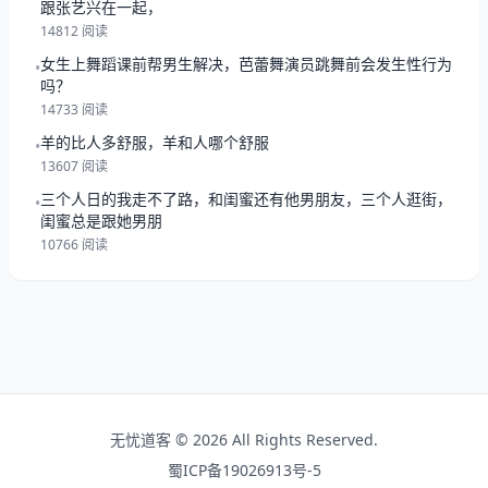
跟张艺兴在一起，
14812 阅读
女生上舞蹈课前帮男生解决，芭蕾舞演员跳舞前会发生性行为
•
吗？
14733 阅读
羊的比人多舒服，羊和人哪个舒服
•
13607 阅读
三个人日的我走不了路，和闺蜜还有他男朋友，三个人逛街，
•
闺蜜总是跟她男朋
10766 阅读
无忧道客 © 2026 All Rights Reserved.
蜀ICP备19026913号-5