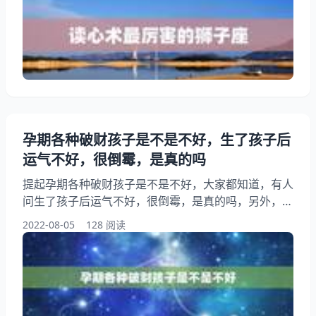
一起来看看十二星座拥有怎样的读心术，希望能够帮助
到大家！ 读心术最厉害的狮子座 1、十二星座拥有怎
样的读心术 白羊座由于受到火星的守护和主宰，所以
呈现出好动、急躁的特性
孕期各种破财孩子是不是不好，生了孩子后
运气不好，很倒霉，是真的吗
提起孕期各种破财孩子是不是不好，大家都知道，有人
问生了孩子后运气不好，很倒霉，是真的吗，另外，还
有人想问怀孕后破财,诸事不顺,难道真的有”旺丁不旺财
2022-08-05
128 阅读
“的说法，你知道这是怎么回事？其实怀孕后破财生完
开始发财，下面就一起来看看生了孩子后运气不好，很
倒霉，是真的吗，希望能够帮助到大家！ 孕期各种破
财孩子是不是不好 1、生了孩子后运气不好，很倒霉，
是真的吗 1、默默无闻地努力工作。运气好的人专注于