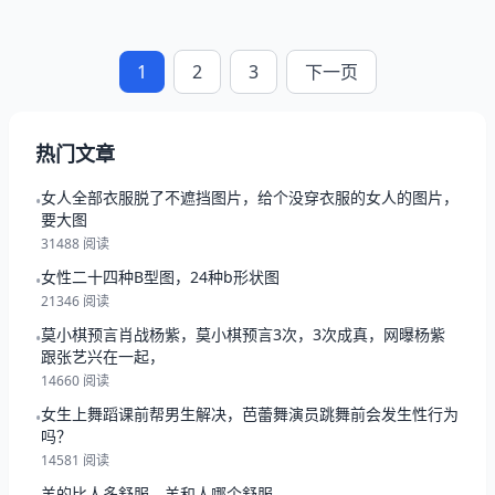
1
2
3
下一页
热门文章
女人全部衣服脱了不遮挡图片，给个没穿衣服的女人的图片，
•
要大图
31488 阅读
女性二十四种B型图，24种b形状图
•
21346 阅读
莫小棋预言肖战杨紫，莫小棋预言3次，3次成真，网曝杨紫
•
跟张艺兴在一起，
14660 阅读
女生上舞蹈课前帮男生解决，芭蕾舞演员跳舞前会发生性行为
•
吗？
14581 阅读
羊的比人多舒服，羊和人哪个舒服