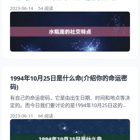
的看法却不尽相同。有人认为水瓶座是社恐，宁愿独自
2023-06-14
54 阅读
一人，而有人则认为他们是社交达人，能够轻松地与任
何人交往。水瓶座的社交究竟如何呢？本文将从不同角
度来讨论这个问题。 一、水瓶座的社交特点 水瓶座的
人通常被认为是独立、聪明、创新和理性的代表。他们
善于和分析，对于新鲜事物好奇心，很容易与人
1994年10月25日是什么命(介绍你的命运密
码)
有自己的命运密码，它是由出生日期、时间和地点等决
定的。而今日我们要讨论的是1994年10月25日这的命
运密码。通过了解自己的命运密码，我们可以更好地认
2023-06-11
66 阅读
识自己，找到自己的优势和劣势，从而更好地规划自己
的人生道路。让我们一起介绍1994年10月25日的命运
密码。 一、命运密码的含义 命运密码是通过出生日