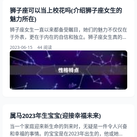
狮子座可以当上校花吗(介绍狮子座女生的
魅力所在)
狮子座女生一直以来都备受瞩目，她们的魅力不仅仅在
于外表，更在于内在的自信和独立。狮子座女生真的可
以当上校花吗？本文将从狮子座女生的性格特点、外表
2023-06-15
44 阅读
魅力、社交等方面介绍她们成为校花的，让我们一起来
看看吧。 一、性格特点 狮子座女生的性格特点是自
信、热情、大方、有领导力和自尊心强。她们通常有着
强烈的个人主义和自我，喜欢成为众人瞩目的焦点。这
种自信和自尊心的表现，让她们在校园中很容易成为人
们关注的焦点。
属马2023年生宝宝(迎接幸福未来)
当一个家庭迎来新生命的到来时，无疑是一件令人兴奋
和幸福的事情。的宝宝是在2023年出生的，他或她将