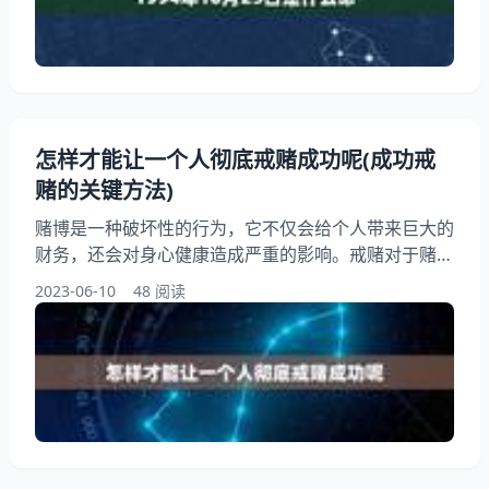
期、时间和地点等计算出来的一组数字，它代表了一个
人的性格、天赋、优势和劣势等方面的信息
怎样才能让一个人彻底戒赌成功呢(成功戒
赌的关键方法)
赌博是一种破坏性的行为，它不仅会给个人带来巨大的
财务，还会对身心健康造成严重的影响。戒赌对于赌博
成瘾者来说是至关。但是，戒赌并不是一件容易的事
2023-06-10
48 阅读
情，需要付出巨大的努力和毅力。本文将介绍成功戒赌
的关键方法，希望能够帮助需要戒赌的人们找到正确的
方法和方向。 一、认识赌博成瘾的危害 赌博成瘾是一
种心理疾病，它会对个人的身心健康造成严重的影响。
赌博成瘾者会因为赌博而失去大量的财产，甚至导致破
产