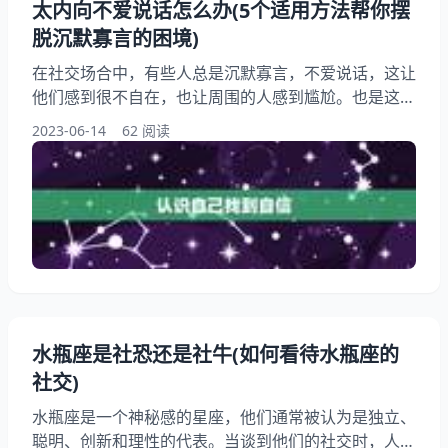
太内向不爱说话怎么办(5个适用方法帮你摆
脱沉默寡言的困境)
在社交场合中，有些人总是沉默寡言，不爱说话，这让
他们感到很不自在，也让周围的人感到尴尬。也是这样
的人，不用担心，本文将为你提供5个适用方法，帮助
2023-06-14
62 阅读
你摆脱沉默寡言的困境，让你在社交场合中更加自信、
自在。 一、认识自己，找到自信 很多人沉默寡言的原
因是因为缺乏自信，不知道该说些什么，怕说错话或者
被别人嘲笑。要做的就是认识自己，找到自信。你可以
一下自己的优点和长处，也可以多参加一些自己感兴趣
的活动
水瓶座是社恐还是社牛(如何看待水瓶座的
社交)
水瓶座是一个神秘感的星座，他们通常被认为是独立、
聪明、创新和理性的代表。当谈到他们的社交时，人们