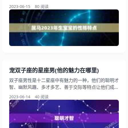
是一只属马的小马宝宝。属马的人通常被认为是活力、
2023-06-15
80 阅读
热情洋溢和勇敢无畏的，你的宝宝也将拥有这些特质。
在这篇中，我们将讨论属马2023年生宝宝的性格特
点、职业发展和生活建议，帮助你更好地迎接幸福未
来。 一、属马2023年生宝宝的性格特点 1.活力 属马的
人通常活力，喜欢冒险和尝试新事物
宠双子座的星座男(他的魅力在哪里)
双子座男性是十二星座中有魅力的一种，他们的聪明才
智、幽默风趣、多才多艺、善于交际等特点让他们成为
众人瞩目的焦点。宠双子座的星座男又有何不同呢？他
2023-06-14
40 阅读
的魅力在哪里？本文将详细讨论这个话题，带你一起了
解这个神秘而迷人的星座男。 一、聪明才智 双子座男
性天生聪明，他们具有敏锐的思维和快速的反应。他们
能够迅速地理解和掌握新知识，并能够将这些知识应用