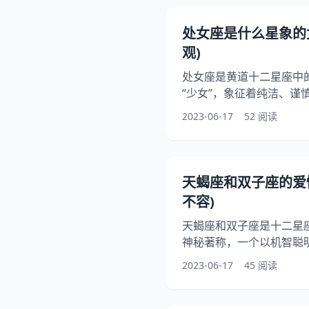
放，他们了活力和冲劲，
追求刺激和挑战，不断地
处女座是什么星象的
歇。 2、勇敢自信 白羊
观)
处女座是黄道十二星座中
“少女”，象征着纯洁、谨
通常具有细腻的感性和敏
2023-06-17
52 阅读
的事物都有着高度的要求
处女座女生也有着独特的
细讨论处女座女生的性格
1.细腻敏感 处女座女生
天蝎座和双子座的爱
事物和人都有着敏锐的感
不容)
天蝎座和双子座是十二星
神秘著称，一个以机智聪
竟是如何的呢？是两极相
2023-06-17
45 阅读
座特点、爱情观、相处模
了解天蝎座和双子座的爱情
天蝎座的人通常被认为是