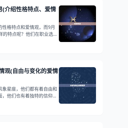
善于隐藏自己的情感，但内心
男(介绍性格特点、爱情
望。他们对于爱情有着非常高
的性格特点和爱情观，而9月
怎样的特点呢？他们在职业选择
本文将为大家介绍9月25日
、爱情观和职业选择，让我们
性格特点 9月25日出生的男性
有优雅、温和、善良、理智、
他们喜欢和平、和谐的环境，
情观(自由与变化的爱情
通常能够很好地处理人际关系
风象星座，他们都有着自由和
面，他们也有着独特的信仰和
瓶座和双子座的爱情观，带你
变化的爱情信仰。 一、自由与
双子座都是独立自主的星座，他
重自由和独立。他们认为，爱