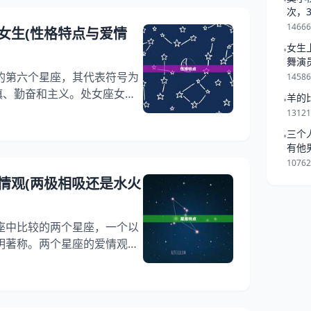
•
总是了干劲和动力。他们喜欢
次，
一起
寻找新的机会和挑战，从不停
1466
女生(性格特点与爱情
座的人非常勇敢自信
女生
•
舞演
的第六个星座，其代表符号为
1458
慎、勤奋和主义。处女座女生
羊的
•
锐的理性，她们对自己和周围
1312
和严格的标准。在爱情方面，
三个
•
爱情观和行为方式。我们将详
有他
特点和爱情观。 一、性格特点
是跟
1076
通常非常细腻敏感，对于周围的
情观(两极相吸还是水火
知
座中比较的两个星座，一个以
明著称。两个星座的爱情观究
吸还是水火不容？本文将从星
式等方面进行分析，带你详细
观。 一、星座特点 1.天蝎座
神秘、独立、自信、热情、有