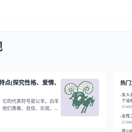
观
特点(探究性格、爱情、
热门
女人
•
个没
，它的代表符号是公羊。白羊
3149
，他们勇敢、自信、乐观，喜
细探讨白羊座的性格特点、爱
女性
•
够帮助大家更好地了解这个星
2134
热情奔放 白羊座的人非常热情奔
莫小