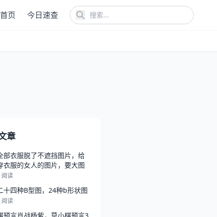
首页
今日速查
文章
全部衣服脱了不遮挡图片，给
穿衣服的女人的图片，要大图
3 阅读
二十四种B型图，24种b形状图
6 阅读
棋预言肖战杨紫，莫小棋预言3