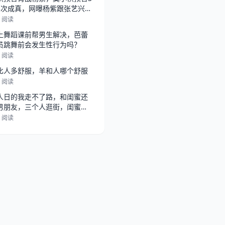
3次成真，网曝杨紫跟张艺兴在
，
6 阅读
上舞蹈课前帮男生解决，芭蕾
员跳舞前会发生性行为吗？
6 阅读
比人多舒服，羊和人哪个舒服
1 阅读
人日的我走不了路，和闺蜜还
男朋友，三个人逛街，闺蜜总
她男朋
2 阅读