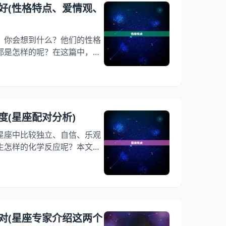
被束缚和限制。他们希望自己
好(性格特点、爱情观、
展，不受任何外界的影响。 二
，你会想到什么？他们的性格
都是怎样的呢？在这篇中，我
兔男的各个方面，帮助你更好
交往，还是与他们共事，这篇
、性格特点 1.1温和友善 三
善，很容易与人相处。他们通
，也不会刻意去挑衅别人。在
度(星座配对分析)
听别人的
星座中比较独立、自信、乐观
生怎样的化学反应呢？本文将
、爱情观等多个方面进行分
狮子座的匹配度。 一、星座特
于火象星座，具有热情、活力、
座是十二星座中最自由、最独
、追求自由，不喜欢受到束
对(星座专家介绍这两个
中最自信、最有领导才能的星