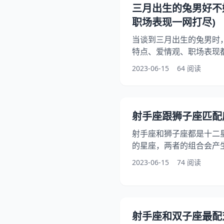
情应该是自由的，不应该
三月出生的兔男好不
的爱情能够自由自在地发
职场表现一网打尽)
当谈到三月出生的兔男时
特点、爱情观、职场表现
们将详细讨论三月出生的
2023-06-15
64 阅读
地了解他们。想要与兔男
都会为你提供有的信息。 一
月出生的兔男性格温和友
常不会主动与人发生冲突
射手座跟狮子座匹配
社交场合中，他们善于倾
射手座和狮子座都是十二
的星座，两者的组合会产
从星座特点、性格优缺点
2023-06-15
74 阅读
析，为大家解读射手座和
点 射手座和狮子座都属
自信、乐观的特点。射手
立的星座，他们喜欢冒险
射手座和双子座最配
缚。狮子座则是十二星座