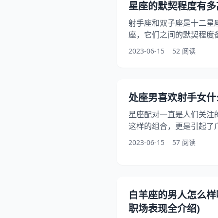
星座的默契程度有多
座
射手座和双子座是十二星
座，它们之间的默契程度
星座都有其独特的性格特
2023-06-15
52 阅读
相处方式也各不相同。射
呢？它们是否真的是最配
点、相处方式、爱情观等
绍这两个星座的默契程度有
处座男喜欢射手女什
座和双子座都是属于阳性
星座配对一直是人们关注
观、开朗
这样的组合，更是引起了
之间的爱情会是怎样的呢
2023-06-15
57 阅读
不同之处？本文将从星座
个方面进行分析，为大家
对奥秘。 一、星座特点 1
个非常注重细节的人，他
白羊座的男人怎么样
别人都要求很高。他们非
职场表现全介绍)