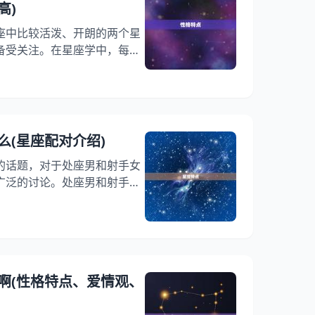
高)
座中比较活泼、开朗的两个星
备受关注。在星座学中，每个
点和优缺点，不同星座之间的
手座和双子座之间的关系如何
对的星座呢？本文将从性格特
方面进行详细讨论，为大家介
多高。 一、性格特点 射手
么(星座配对介绍)
星座，它们都比较积极、乐
的话题，对于处座男和射手女
广泛的讨论。处座男和射手女
？他们之间有哪些相似之处和
特点、性格特征、爱情观等多
提示处座男和射手女的星座配
.处女座男性 处女座男性是一
们喜欢把事情做到，对自己和
啊(性格特点、爱情观、
常谨慎，不喜欢冒险