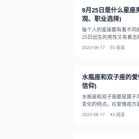
决策力和领导的人。他们
9月25日是什么星座
深处却了强烈的情感和渴
观、职业选择)
的要求
每个人的星座都有着不同
25日出生的男性又有着
上又有哪些优势和劣势呢？
2023-06-17
55 阅读
是什么星座男的性格特点
一起来了解一下吧！ 一、
属于天秤座，他们通常具
公正、平衡的性格特点。
水瓶座和双子座的爱
不喜欢争吵和冲突。他们
信仰)
水瓶座和双子座都是属于
变化的特点。在爱情观方
看法。本文将详细讨论水
2023-06-17
43 阅读
了解他们如何看待自由与
独立的爱情观 水瓶座和
们在爱情观方面也非常注