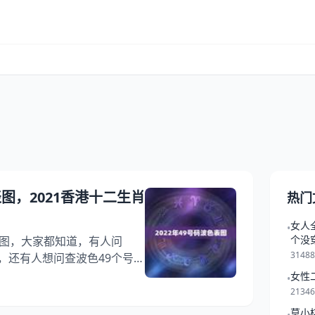
表图，2021香港十二生肖
热门
女人
•
个没
色表图，大家都知道，有人问
3148
外，还有人想问查波色49个号分
事？其实2022年金木水火土
女性
•
看十二生肖码表，希望能够帮
2134
号码波色表图 1、十二生肖码表
莫小