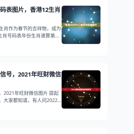
对照如下：十二生肖49码表图
号码表图片，香港12生肖
把生肖作为春节的吉祥物，成为
生肖号码表年份生肖速算第一
12，取余果被查询的年份能更
表图片的问题。对于十二生肖想
竟这是中国自古流传下来的文
生活中虽然很多人知道自己的
自己同一生肖的年龄却不是很
微信号，2021年旺财微信
码表 2022
，2021年旺财微信图片 提起
，大家都知道，有人问2022
，还有人想问2021旺财旺运
回事？其实2021年财运最旺
来看看2021年旺财微信图
 1、2021旺财旺运微信名字