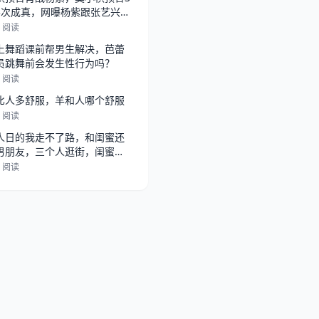
3次成真，网曝杨紫跟张艺兴在
，
0 阅读
上舞蹈课前帮男生解决，芭蕾
员跳舞前会发生性行为吗？
1 阅读
比人多舒服，羊和人哪个舒服
1 阅读
人日的我走不了路，和闺蜜还
男朋友，三个人逛街，闺蜜总
她男朋
2 阅读