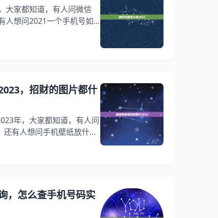
1，大家都知道，有人问微信
有人想问2021一个手机号如
使用，你知道这是怎么回事？
号吉利数字是什么？下面就一起
够帮助到大家！ 微信号靓号大
大全:最潮网名 1、干净也爱笑、
、有你的未来、安稳度余生。
023，招财的图片都什
023年，大家都知道，有人问
，还有人想问手机壁纸放什么
么回事？其实2023年年属猴
下面就一起来看看招财的图片
大家！ 最招财最顺利的图片
利的图片:招财的图片都什么 那
祥话的那些图片2023年吉祥
询，怎么查手机号码实
，都可以