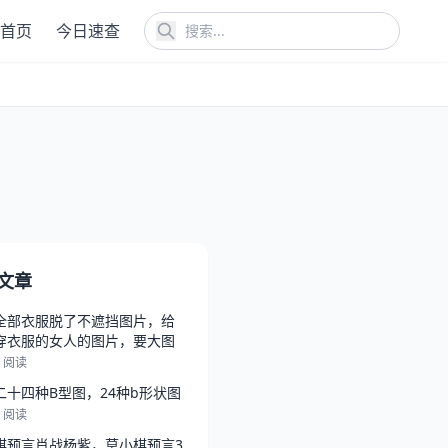
首页
今日速查
文章
全部衣服脱了不遮挡图片，给
穿衣服的女人的图片，要大图
8 阅读
二十四种B型图，24种b形状图
6 阅读
棋预言肖战杨紫，莫小棋预言3