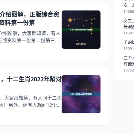
•
、辰龙、巳蛇、午马、未羊、
次，
一起
十二生肖排表图。澳门49码十
1466
细介绍图解，正版综合资
女生
资料第一份第
•
舞演
细介绍图解，大家都知道，有人
1458
正版资料第一份第二份第三份
羊的
•
五正宗综合资料？另外，还有
1309
数字，你知道这是怎么回事？
三个
•
面就一起来看看正版综合资料
有他
第二份第三份正版综合资料区
是跟
1076
？希望能够帮助到大家！ 买马
片，十二生肖2022年龄对
1
图片，大家都知道，有人问十二生
最大！另外，还有人想问12个生
号码是什么?你知道这是怎么回
个号码,各分别的号码是什么?下
年龄对照，属鼠最大！希望能
肖49数字图片 1、十二生肖年