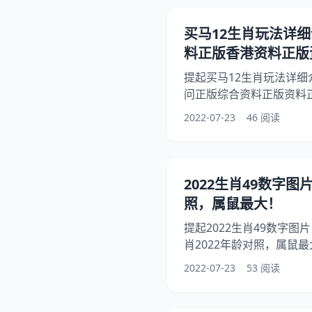
子鼠、丑牛、寅虎、卯兔
申猴、酉鸡、戌狗、亥猪
买马12生肖玩法详
二生肖。 十二生肖
料正版香港资料正版
提起买马12生肖玩法详
问正版综合资料正版资料
正版综合资料区正版资料
2022-07-23
46 阅读
人想问双数跳一跳是什么
其实规律公式是什么，下
正版资料正版资料第一份
正版资料五正宗综合资料
2022生肖49数字图
12生肖玩法详细介绍图解 
照，属鼠最大！
提起2022生肖49数字
肖2022年龄对照，属鼠
肖有49个号码,各分别的
2022-07-23
53 阅读
事？其实12个生肖有49
面就一起来看看十二生肖
够帮助到大家！ 2022生