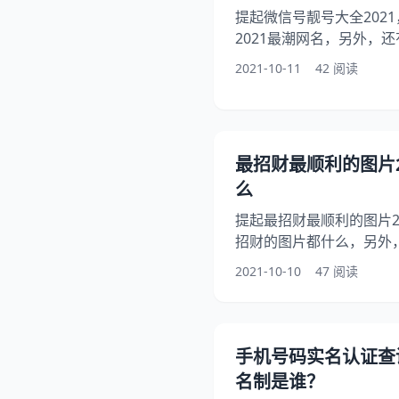
提起微信号靓号大全202
2021最潮网名，另外，还
何注册2个微信如何同时
2021-10-11
42 阅读
其实2023年最火的微信
来看看最潮网名，希望能
全2021 1、微信号靓号
试探的温柔、单方的守候
最招财最顺利的图片2
改个有意义的微信号ID。
么
提起最招财最顺利的图片2
招财的图片都什么，另外
图片最招财，你知道这是怎
2021-10-10
47 阅读
的用什么图像招财转运？
都什么，希望能够帮助到
2023年 1、最招财最顺
些财神的 、摇钱树的 、吉
手机号码实名认证查
好运招财微信头像。 ，等
名制是谁？