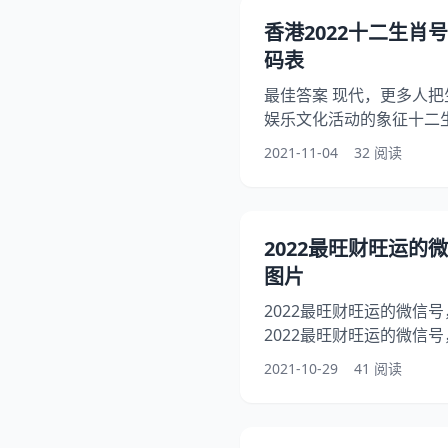
龄对照，属鼠！ 生肖年龄
香港2022十二生肖
片。 1、属鼠年龄对照表
码表
最佳答案 现代，更多人
娱乐文化活动的象征十二
步把需要查询的年份除以
2021-11-04
32 阅读
多 2022 十二生肖号码
必很多人都比较熟悉，毕
化，值得我们去研究，在
生肖是什么，但是对于跟
2022最旺财旺运的
了解，因为随着年。 12生肖
图片
2022最旺财旺运的微信号
2022最旺财旺运的微信号
最旺财旺运的微信号，另外
2021-10-29
41 阅读
微信名字，你知道这是怎么
的生肖是哪个，下面就一起
片，希望能够帮助到大家！