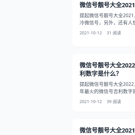
答：微信名字的含义对大
微信号靓号大全2021
响
提起微信号靓号大全2021
冷微信号，另外，还有人想
你知道这是怎么回事？其实
2021-10-12
31 阅读
字是什么？下面就一起来
到大家！ 微信号靓号大全2
微信号 冷微信号：改个有意
火的微信号吉利数字是什么？
微信号靓号大全202
称。 没有A的Again
利数字是什么？
提起微信号靓号大全2022
年最火的微信号吉利数字
信号25503361网上卖
2021-10-12
39 阅读
回事？其实申请微信号靓
微信号吉利数字是什么？
靓号大全2022 1、微信
字是什么？ 1、（数字0
微信号靓号大全2021
续（如：…）越多越好