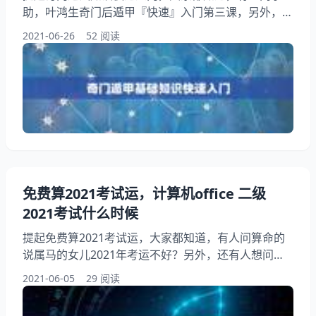
助，叶鸿生奇门后遁甲『快速』入门第三课，另外，还
有人想问奇门遁甲入门到深入，你知道这是怎么回事？
2021-06-26
52 阅读
其实奇门遁甲断事口诀，下面就一起来看看奇门遁甲好
学吗，希望能够帮助到大家！ 奇门遁础知识快速入门
你要学法奇门还是理奇门。奇门遁甲初学入门口诀。
法奇门就是，念驱，祈福等，这个会的人很少，多为一
些内部传授。 理奇门古代是排兵布阵，又叫帝王之学
免费算2021考试运，计算机office 二级
2021考试什么时候
提起免费算2021考试运，大家都知道，有人问算命的
说属马的女儿2021年考运不好？另外，还有人想问免
费算考试运，你知道这是怎么回事？其实2021考研应
2021-06-05
29 阅读
该如何备考？下面就一起来看看计算机office 二级考试
什么时候，希望能够帮助到大家！ 免费算2021考试运