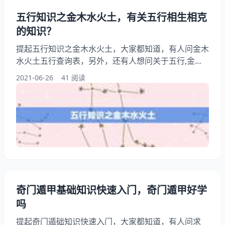
五行知识之金木水火土，有关五行相生相克
的知识？
提起五行知识之金木水火土，大家都知道，有人问金木
水火土五行查询表，另外，还有人想问关于五行,金木
水火土，你知道这是怎么回事？其实【急求】五行金木
2021-06-26
41 阅读
水火土的知识，下面就一起来看看有关五行相生相克的
知识？希望能够帮助到大家！ 五行知识之金木水火土
为什么管金木水火土叫五行呢？ 古时候人傻不懂科学
胡编娱乐用的 五行里的金木水火土是怎么循环的，怎
么相克相生的？ 五行相生：金生水，水生木，木生
火，火生土
奇门遁甲基础知识快速入门，奇门遁甲好学
吗
提起奇门遁础知识快速入门，大家都知道，有人问求