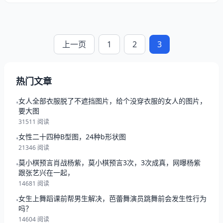
上一页
1
2
3
热门文章
女人全部衣服脱了不遮挡图片，给个没穿衣服的女人的图片，
•
要大图
31511 阅读
女性二十四种B型图，24种b形状图
•
21346 阅读
莫小棋预言肖战杨紫，莫小棋预言3次，3次成真，网曝杨紫
•
跟张艺兴在一起，
14681 阅读
女生上舞蹈课前帮男生解决，芭蕾舞演员跳舞前会发生性行为
•
吗？
14604 阅读