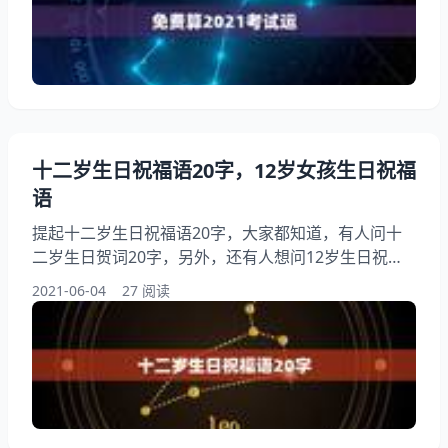
免费算2021学业运势。 八字算考试运 李博晨，男年6
月29日农历，上午十点四十分出生，请老师算一下他
的考试运，
十二岁生日祝福语20字，12岁女孩生日祝福
语
提起十二岁生日祝福语20字，大家都知道，有人问十
二岁生日贺词20字，另外，还有人想问12岁生日祝福
语成语，你知道这是怎么回事？其实给儿子十二岁生日
2021-06-04
27 阅读
祝福语，下面就一起来看看12岁女孩生日祝福语，希
望能够帮助到大家！ 十二岁生日祝福语20字 1、你的
好奇心，这将是你创造的源泉！十二岁生日最精辟寄
语。 2、用知识的浪花去推动思考的风帆，用智慧的火
星去点燃思想的火花。 3、让理想为你的人生