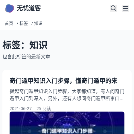
无忧道客
首页
/
标签
/
知识
标签：知识
包含此标签的最新文章
奇门遁甲知识入门步骤，懂奇门遁甲的来
提起奇门遁甲知识入门步骤，大家都知道，有人问奇门
遁甲入门到深入，另外，还有人想问奇门遁甲断事口
诀，你知道这是怎么回事？其实奇门遁甲在那学，下面
2021-06-27
25 阅读
就一起来看看懂奇门遁甲的来，希望能够帮助到大家！
奇门遁甲知识入门步骤 首先,原告想找被告和解,如果打,
目前证据不足,暂也不会授理 你爸是否是因为生意或钱