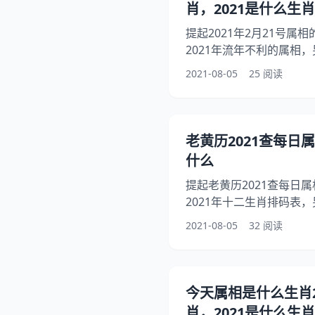
肖，2021是什么生肖
提起2021年2月21号
2021年流年不利的属相，
全年运势，你知道这是怎么
2021-08-05
25 阅读
及运程，下面就一起来看
年，希望能够帮助到大家！ 
年是牛年，即辛丑年。 
十二地支为：丑；合称丑
老黄历2021查每日
象化代表，即子（鼠）、
什么
提起老黄历2021查每日
2021年十二生肖排码表，
星生肖对照表，你知道这
2021-08-05
32 阅读
份表2021，下面就一起
希望能够帮助到大家！ 老黄
年3月12日，星期四。 
己丁所以今日属相为猪 今
今天属相是什么生肖20
年，即辛丑年。 是牛年
肖，2021是什么生