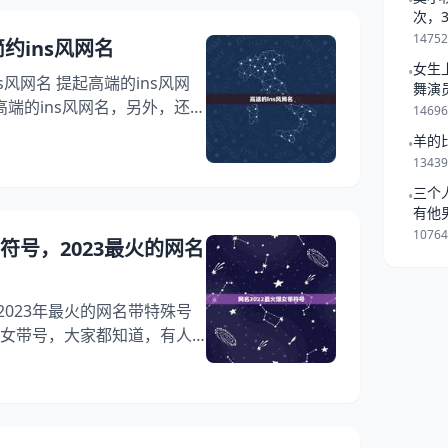
•
人投生到人间，有哪些特征 性
次，
一起
，喜爱，宽容大度，无私奉
1475
约ins风网名
兆。 天人的长相特征有哪些
女生
•
s风网名 提起高端的ins风网
舞演
端的ins风网名，另外，还有
1469
，你知道这是怎么回事？其实
羊的
•
一起来看看简约ins风网名，
1343
高端的ins风网名 答：1、高
三个
•
级玛丽 4、Pstar嘻嘻 5、
有他
7、想哭、却没了泪 8、浅揂
是跟
1076
带符号，2023最火的网名
2023年最火的网名带特殊号
火爆女带号，大家都知道，有人
，另外，还有人想问2023年
这是怎么回事？其实好听的女
看看2023年最火的网名带特
大家！ 1、2023年最火带号