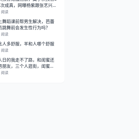
3次成真，网曝杨紫跟张艺兴在
，
2 阅读
上舞蹈课前帮男生解决，芭蕾
员跳舞前会发生性行为吗？
6 阅读
比人多舒服，羊和人哪个舒服
9 阅读
人日的我走不了路，和闺蜜还
男朋友，三个人逛街，闺蜜总
她男朋
4 阅读