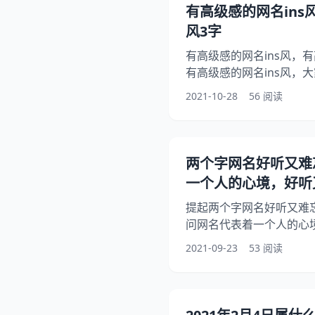
微信名 答：1、别摸头，会
有高级感的网名ins
3、记得. 4、雨后星辰 5
风3字
有高级感的网名ins风，有
有高级感的网名ins风，
网名ins风，另外，还有人
2021-10-28
56 阅读
你知道这是怎么回事？其实
起来看看有高级感的网名i
家！ 1、有高级感的网名in
重漂流 3、半永久耳机 4
两个字网名好听又难
词 6、清河南星 7
一个人的心境，好听
提起两个字网名好听又难
问网名代表着一个人的心
些？另外，还有人想问求
2021-09-23
53 阅读
是怎么回事？其实两个字
看网名代表着一个人的心
些？希望能够帮助到大家
名 1、两个字网名好听又