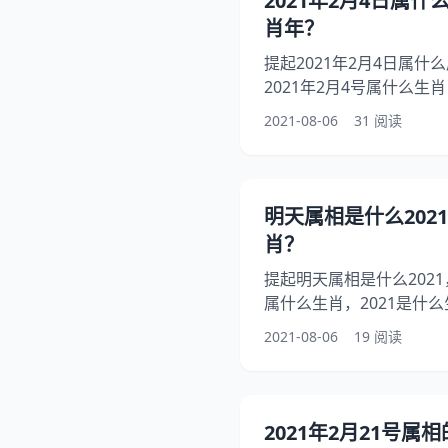
2021年2月4日属什
的心境，好听又难忘的网名
肖年？
初
提起2021年2月4日属
2021年2月4号属什么生
月4日出生属什么，你知道
2021-08-06
31 阅读
月4号这一天属于什么生
么生肖年？希望能够帮助到大
么属相 年是牛年，即辛丑年
31日。 是牛年，此年出
明天属相是什么202
丑；合称丑牛。
肖？
提起明天属相是什么2021
属什么生肖，2021是什
2021年今天属什么生肖
2021-08-06
19 阅读
2021年是什么生肖年？
生肖？希望能够帮助到大家！
过了春节后属生肖牛因为
过后属生肖牛 属什么生肖
2021年2月21号属
即辛丑年。 是牛年，此