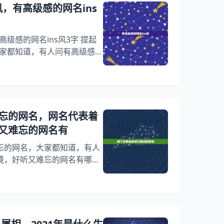
长不高耶！ 2、绕月而归.
风，有高级感的网名ins
高级感的网名ins风3字 提起
大家都知道，有人问有高级感的
想问有高级感的网名ins风，
高端的ins风网名，下面就一
ns风3字，希望能够帮助到大
s风 答：1、银河星坠 2、失
、布鲁克林冬瓜茶 5、偏意复
忘的网名，网名代表着
又难忘的网名有
忘的网名，大家都知道，有人
境，好听又难忘的网名有哪
超好听两个字网名，你知道这
好听的网名，下面就一起来看
境，好听又难忘的网名有哪
！ 两个字网名好听又难忘的网
难忘的网名:网名代表着一个人