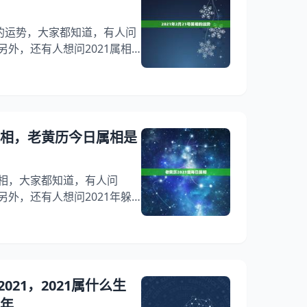
属相的运势，大家都知道，有人问
另外，还有人想问2021属相
回事？其实2021年属相运势
看属什么生肖，是什么生肖
2021年2月21号属相的运势
是牛年，此年出生的人为属牛；
牛。 十二生肖是十二地支的形
属相，老黄历今日属相是
丑（牛）
属相，大家都知道，有人问
另外，还有人想问2021年躲
是怎么回事？其实十二生肖年
来看看老黄历今日属相是什么，
历2021查每日属相 公历：
出生农历：年正月廿二日 黄历乙
天属什么生肖老黄历 年是牛
21，2021属什么生
肖年