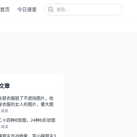
首页
今日速查
文章
全部衣服脱了不遮挡图片，给
穿衣服的女人的图片，要大图
8 阅读
二十四种B型图，24种b形状图
7 阅读
棋预言肖战杨紫，莫小棋预言3