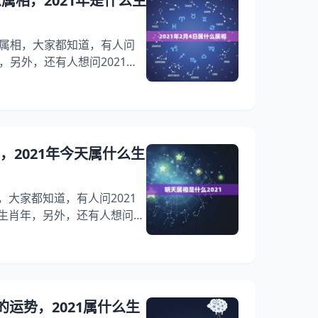
么属相，2021年是什么生
有哪些？ 自找难堪 清澈如
什么属相，大家都知道，有人问
肖，另外，还有人想问2021年2
这是怎么回事？其实2021年2
肖？下面就一起来看看年是什
家！ 2021年2月4日属什
，为阳历年2月12日-年1月
生的人为属牛；十二地支为：
1，2021年今天属什么生
，大家都知道，有人问2021
么生肖年，另外，还有人想问
？你知道这是怎么回事？其实
下面就一起来看看年今天属什么
 明天属相是什么2021 年
属相是按农历算的所以年春节
，是什么生肖年 年是牛年，
相的运势，2021属什么生
年出生的人为属牛