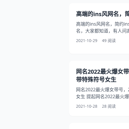
界的人特征 1、请问天界
格：温和善良，乐于助人
高端的ins风网名，简
献，不喜欢吃肉。骨的征
高端的ins风网名，简约in
名，大家都知道，有人问高
人想问高端的ins风网名
2021-10-29
49 阅读
ins风网名有哪些，下面就
希望能够帮助到大家！ 1、
桥名人 2、超级马里奥 3、超
一往痴心 6、闲訫冩意罢 
网名2022最火爆女
贪杯 9
带特殊符号女生
网名2022最火爆女带号，
女生 提起网名2022最
问网名2022最火爆女带号
2021-10-28
28 阅读
最火带号微信名，你知道
生带号网名，下面就一起来
殊号女生，希望能够帮助到