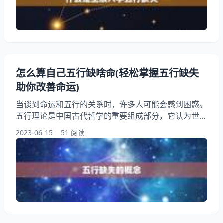
日、时的天干地支组合，包含五行元素：金、木、水、
火、土。而五行缺失则是指在八字中某一种五行元素的
数量较少
怎么算自己五行缺啥命(轻松掌握五行缺失
助你改善命运)
当谈到命运和五行的关系时，许多人可能会感到困惑。
五行理论是中国古代哲学的重要组成部分，它认为世界
万物都由五种元素组成，即金、木、水、火和土。每个
2023-06-15
51 阅读
人的命运也与五行有关，而五行缺失则会影响个人的健
康、事业和人际关系等方面。如何算出自己的五行缺失
呢？本文将为您详细介绍五行缺失的概念和计算方法，
帮助您更好地了解自己的命运和做出相应的改变。
一、五行缺失的概念 五行缺失是指个人命盘中缺少某
种元素的情况