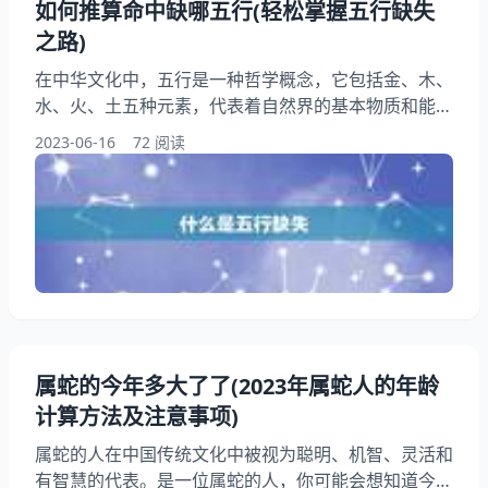
如何推算命中缺哪五行(轻松掌握五行缺失
之路)
在中华文化中，五行是一种哲学概念，它包括金、木、
水、火、土五种元素，代表着自然界的基本物质和能
量。在命理学中，五行也被广泛运用，用来推算一个人
2023-06-16
72 阅读
的命运和性格特征。五行缺失是一个概念，它可以帮助
我们了解自己的不足之处，从而更好地发挥自己的优
势。本文将详细介绍如何推算命中缺哪五行，希望能够
帮助读者更好地了解自己的五行属性。 一、什么是五
行缺失 五行缺失是指一个人在五行中缺乏某种元素的
情况。在命理学中
属蛇的今年多大了了(2023年属蛇人的年龄
计算方法及注意事项)
属蛇的人在中国传统文化中被视为聪明、机智、灵活和
有智慧的代表。是一位属蛇的人，你可能会想知道今年