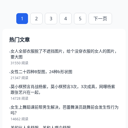
1
2
3
4
5
下一页
热门文章
女人全部衣服脱了不遮挡图片，给个没穿衣服的女人的图片，
•
要大图
31550 阅读
女性二十四种B型图，24种b形状图
•
21347 阅读
莫小棋预言肖战杨紫，莫小棋预言3次，3次成真，网曝杨紫
•
跟张艺兴在一起，
14728 阅读
女生上舞蹈课前帮男生解决，芭蕾舞演员跳舞前会发生性行为
•
吗？
14662 阅读
羊的比人多舒服，羊和人哪个舒服