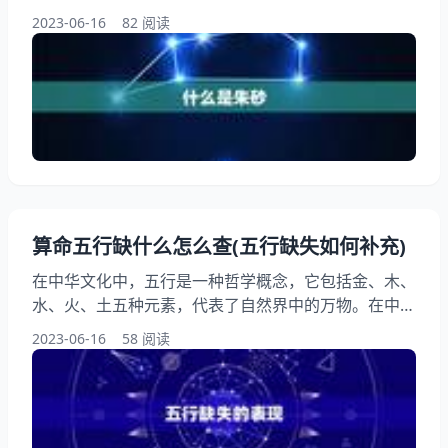
是对于患有心脏病、高血压、孕妇等人群，需要谨慎使
2023-06-16
82 阅读
用。本文将详细讨论朱砂的适用人群和禁忌人群，帮助
读者更好地了解朱砂的使用方法。 一、什么是朱砂？
朱砂是一种红色的矿物质，常用于制作文化艺术品和饰
品。在中国传统文化中，朱砂被视为吉祥之物，代表着
权力、地位和财富
算命五行缺什么怎么查(五行缺失如何补充)
在中华文化中，五行是一种哲学概念，它包括金、木、
水、火、土五种元素，代表了自然界中的万物。在中
医、风水、命理等领域，五行也被广泛运用。每个人的
2023-06-16
58 阅读
命格都有五行缺失的情况，这会影响到个人的运势和健
康。五行缺失如何补充呢？本文将为您详细解答。
一、五行缺失的表现 在命理学中，五行缺失是指一个
人的命局中某种五行元素的数量不足，导致五行相生相