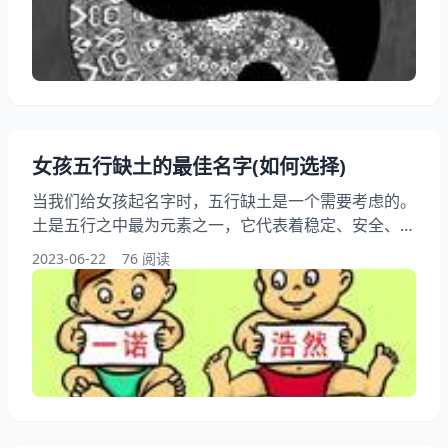
在五行理论中，土属于中间的元素，代表稳定、平衡、
厚重、沉着等特征。缺土的男孩可能会表现出以下特
征： 1、性格内向，不善于表达自己的情感和想法。
2、缺乏自信心
女孩五行缺土的最佳名字(如何选择)
当我们给女孩起名字时，五行缺土是一个需要考虑的。
土是五行之中最为元素之一，它代表着稳定、安全、营
养和生长。如果女孩五行缺土，在选择名字时，我们需
2023-06-22
76 阅读
要注意，以补足五行之中的缺陷，为女孩的健康和发展
打下良基础。本文将为您介绍如何选择适合女孩五行缺
土的名字。 一、女孩五行缺土的影响 五行缺土的女
孩，容易出现身体虚弱、免疫力低下、易感冒、易患肠
胃疾病等问题。她们的性格可能比较消极、缺乏自信