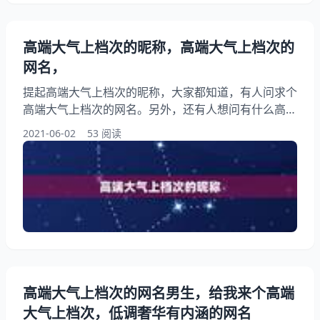
高端大气上档次的昵称，高端大气上档次的
网名，
提起高端大气上档次的昵称，大家都知道，有人问求个
高端大气上档次的网名。另外，还有人想问有什么高大
上的名字，两个字的，急！你知道这是怎么回事？其实
2021-06-02
53 阅读
什么样的网名高端大气上档次？下面就一起来看看高端
大气上档次的网名，希望能够帮助到大家！ 高端大气
上档次的昵称 高富帅高端大气的网名。 痛心大肥羊 求
一个高端大气上档次的QQ网名，四字以内，一定要高
冷哦～～～ 醉云微眠、素念。浅港、心亡泪凉っ、雨
落心安
高端大气上档次的网名男生，给我来个高端
大气上档次，低调奢华有内涵的网名