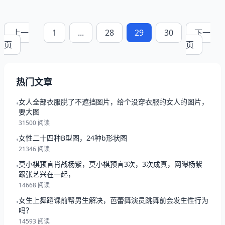
上一
1
...
28
29
30
下一
页
页
热门文章
女人全部衣服脱了不遮挡图片，给个没穿衣服的女人的图片，
•
要大图
31500 阅读
女性二十四种B型图，24种b形状图
•
21346 阅读
莫小棋预言肖战杨紫，莫小棋预言3次，3次成真，网曝杨紫
•
跟张艺兴在一起，
14668 阅读
女生上舞蹈课前帮男生解决，芭蕾舞演员跳舞前会发生性行为
•
吗？
14593 阅读