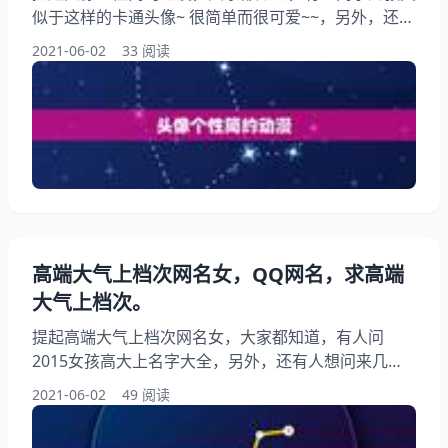
似于这样的卡通头像~ 很简单而很可爱~~，另外，还有
人想问求动漫QQ头像，简约点的！你知道这是怎么回
2021-06-02
33 阅读
事？其实找个头像简约点得动漫都行最好配上背景，下
面就一起来看看QQ头像 要动漫简约大方型的，希望能
够帮助到大家！ 头像个性简约动漫 求这种风格的动漫
头像 亲需要神马类型的？ 要一些好看的动漫头像，不
解释。 头像http://image.com/i
高端大气上档次网名女，QQ网名，求高端
大气上档次。
提起高端大气上档次网名女，大家都知道，有人问
2015女孩高大上名字大全，另外，还有人想问来几个
高端大气上档次的qq网名，女生用，是学生，…，你
2021-06-02
49 阅读
知道这是怎么回事？其实求高端大气上档次的名字（女
孩），下面就一起来看看QQ网名，求高端大气上档