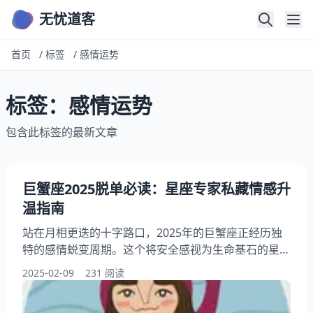
无忧道客
首页
/
标签
/
感情运势
标签：感情运势
包含此标签的最新文章
巨蟹座2025脱单必读：星座专家私藏情感升
温指南
站在月相更迭的十字路口，2025年的巨蟹座正经历独
特的感情蜕变周期。这个将安全感视为生命基石的星
座，在金星逆行即将结束的年份，面对婚恋宫位的全新
2025-02-09
231 阅读
星轨排列，既要守护内心柔软的蟹壳，又必须在土星顺
行阶段学会主动袒露情感。透过占星师的专业分析，我