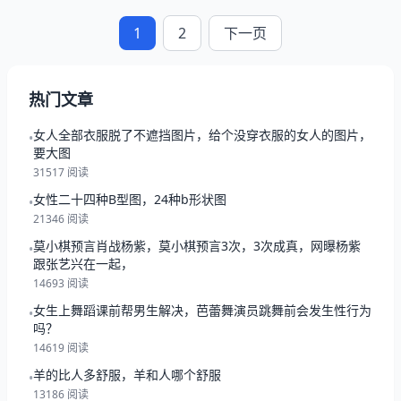
1
2
下一页
热门文章
女人全部衣服脱了不遮挡图片，给个没穿衣服的女人的图片，
•
要大图
31517 阅读
女性二十四种B型图，24种b形状图
•
21346 阅读
莫小棋预言肖战杨紫，莫小棋预言3次，3次成真，网曝杨紫
•
跟张艺兴在一起，
14693 阅读
女生上舞蹈课前帮男生解决，芭蕾舞演员跳舞前会发生性行为
•
吗？
14619 阅读
羊的比人多舒服，羊和人哪个舒服
•
13186 阅读