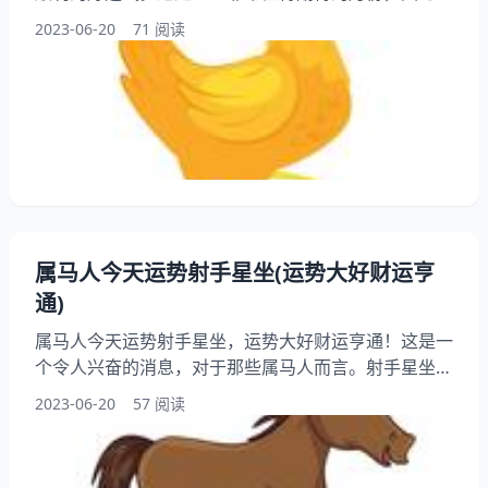
将会在各个方面都取得不错的。在这篇中，我们将会详
2023-06-20
71 阅读
细探讨属鸡人五月份的运势，为你提示更多的细节和注
意事项。 一、事业运势 1、工作上的机会增多 五月份
对于属鸡人来说，是一个非常适合发展事业的月份。你
将会有很多机会出现在你的面前，这些机会可能来自于
你的工作环境、社交圈子或者是你自己的创意。你需要
保持警觉
属马人今天运势射手星坐(运势大好财运亨
通)
属马人今天运势射手星坐，运势大好财运亨通！这是一
个令人兴奋的消息，对于那些属马人而言。射手星坐是
一个非常有利的星座，它代表着自由、冒险和热情。在
2023-06-20
57 阅读
这个星座的影响下，属马人今天将会迎来一波好运，在
财运方面。让我们一起来看看属马人今天的运势吧！
一、财运亨通 今天属马人的财运非常亨通，他们可能