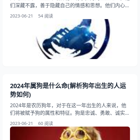
们深藏不露，善于隐藏自己的情感和思想。他们内心深
处的热情和决心却是的。在今天的运程中，天蝎座将会
2023-06-21
54 阅读
面临哪些挑战和机遇呢？让我们一起来看看天蝎座今日
的运势吧！ 一、事业运势 今天的天蝎座在事业方面会
遇到一些挑战，需要付出更多的努力和耐心才能取得成
功。在与同事或上司的沟通中，需要注意措辞和方法，
避免因为一些小的误会而引起不必要的矛盾
2024年属狗是什么命(解析狗年出生的人运
势如何)
2024年是农历狗年，对于在这一年出生的人来说，他
们将被赋予狗的属性和特征。狗是忠诚、勇敢、诚实、
友好和聪明的象征，狗年出生的人通常被认为是有感、
2023-06-21
60 阅读
善良、正直和勇敢的人。2024年属狗的人运势如何
呢？我们将从不同方面对狗年出生的人的命运进行介