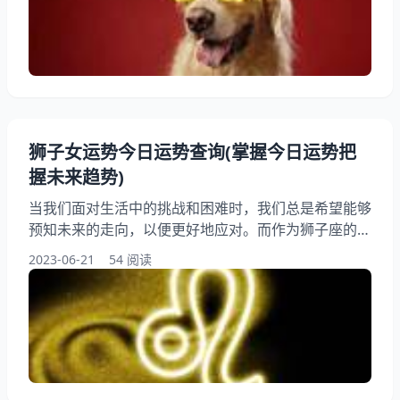
绍。 一、事业运势 2024年属狗的人在事业方面会有不
错的表现。狗年的特点是忠诚、勇敢和诚实，这些特质
将会帮助狗年出生的人在职场上获得成功。他们通常是
有感的人
狮子女运势今日运势查询(掌握今日运势把
握未来趋势)
当我们面对生活中的挑战和困难时，我们总是希望能够
预知未来的走向，以便更好地应对。而作为狮子座的女
性，你可能更加关注自己的运势和未来趋势。今天，我
2023-06-21
54 阅读
们将为你带来狮子女运势今日运势查询，帮助你更好地
掌握今天的运势，把握未来的趋势。工作、感情还是健
康，我们都将为你提供专业的分析和建议，让你在未来
的道路上更加顺利。 一、工作运势 1、今日工作运势
今天的工作运势对于狮子女来说是比较平稳的