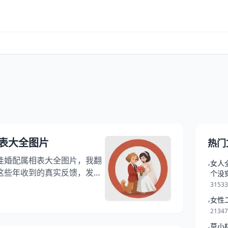
表大全图片
热门
佳婚配属相表大全图片，我翻
女人
•
这些年收到的真实反馈，发现
个没
个生肖确实和属狗人特别合拍。
3153
找对象，生肖配对背后的门道
女性
•
婚配要点导读： 一、那些表
2134
过日子看的是这些细节 三、
莫小