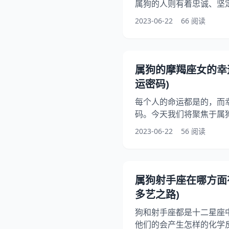
属狗的人则有着忠诚、坚
座女生又会是怎样的性格
2023-06-22
66 阅读
本文将从多个角度对这一
更好地了解这个特殊的星
座女生 双鱼座女生通常
表，她们有着非常细腻的
属狗的摩羯座女的幸
觉到周围人的情绪变化。
运密码)
每个人的命运都是的，而
码。今天我们将聚焦于属
运数字。通过了解幸运数
2023-06-22
56 阅读
助她们更好地把握自己的
幸运数字的含义和作用 
具有特殊意义和力量的数
同，它们可以代表着一个
属狗射手座在哪方面
属狗的摩羯座女来说，幸
多艺之路)
狗和射手座都是十二星座
他们的会产生怎样的化学