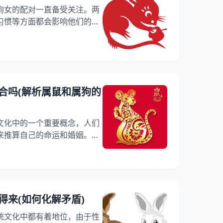
狗女的配对一直备受关注。两
习惯等方面都会影响他们的相
女合不合适呢？本文将从星座
等方面进行详细介绍，为大家
 一、星座特点 1、属鼠男 属
960、197二、198四、199
、机智、灵活，善于和分析问
合吗(解析属鼠和属狗的
文化中的一个重要概念，人们
来推算自己的命运和婚姻。属
。属鼠和属狗的属相相合吗？
细介绍。 一、属鼠和属狗的基
明、机智、灵活，善于和分析问
创造力。属狗的人则通常忠
护自己和家人，也具有较强的
得来(如何化解矛盾)
属狗的相处之路 1、互相包容
统文化中都有着地位，由于性