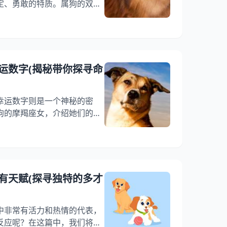
定、勇敢的特质。属狗的双鱼
呢？她们的脾气又是如何呢？
问题进行介绍，希望能让读者
座组合。 一、温柔内敛的双鱼
被认为是温柔、敏感、善良的代
情感和感受力，能够敏锐地察
运数字(揭秘带你探寻命
而属狗的人则有着忠诚、坚定
幸运数字则是一个神秘的密
狗的摩羯座女，介绍她们的幸
字的含义和作用，或许能够帮
命运，走向更加美未来。 一、
幸运数字是指在某个人的生命中
字。每个人的幸运数字都不
人的性格、命运和未来。对于
有天赋(探寻独特的多才
运数字是一个非常指引
中非常有活力和热情的代表，
反应呢？在这篇中，我们将探