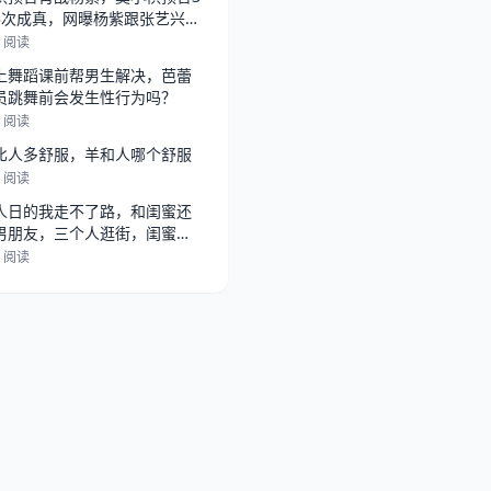
3次成真，网曝杨紫跟张艺兴在
，
9 阅读
上舞蹈课前帮男生解决，芭蕾
员跳舞前会发生性行为吗？
1 阅读
比人多舒服，羊和人哪个舒服
4 阅读
人日的我走不了路，和闺蜜还
男朋友，三个人逛街，闺蜜总
她男朋
2 阅读