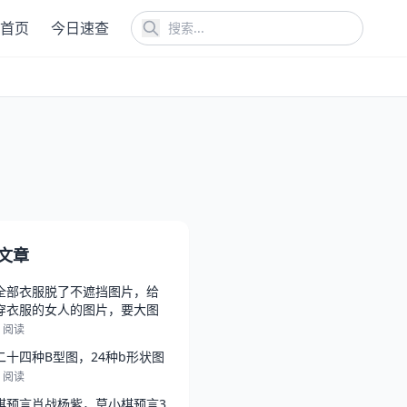
首页
今日速查
文章
全部衣服脱了不遮挡图片，给
穿衣服的女人的图片，要大图
3 阅读
二十四种B型图，24种b形状图
7 阅读
棋预言肖战杨紫，莫小棋预言3