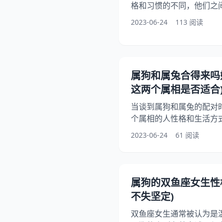
格和习惯的不同，他们之
如何化解这种矛盾呢？本
2023-06-24
113 阅读
点、相处之路、解决矛盾
能够为大家提供一些有益
格特点 属狗的人通常性
有时也会有点固执和顽固
属狗和属兔合得来吗
不喜欢受到束缚和限制。
这两个属相是否适合
友非常忠诚
当谈到属狗和属兔的配对
个属相的人性格和生活方
婚姻中相互搭配？我们将
2023-06-24
61 阅读
以及他们在一起的优缺点
配对。 一、属狗和属兔的
属狗的人通常非常忠诚、
有感，对家庭和朋友非常
属狗的双鱼座女生性
快速适应新环境和新挑战
不失坚定)
化
双鱼座女生通常被认为是