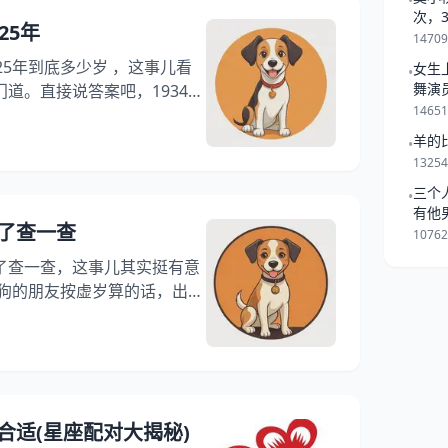
•
、老辈人传下来的讲究 五、
次，
25年
怎样了 那些表格不会告诉你的
一起
1470
25年到底多少岁 ，这事儿看
女生
•
舞演
道。直接说答案吧，1934年
1465
2，2006年出生的虚岁20，
会列个表，往下看你就明白
羊的
•
一、算年龄别踩这些坑 二、凌
1325
穿红有用吗 四、狗年竟有五
三个
•
表 一、算年龄别踩这些坑 很
有他
了查一查
是跟
1076
了查一查，这事儿其实挺有意
属狗的朋友按虚岁算的话，出生
6年17岁，1994年29岁，
岁，1958年65岁，1946年77
2年101岁。不过具体年龄还得看
不少。 属狗年龄要点导读：
了查一查 二、生肖计算常见坑
合适(星座配对大揭秘)