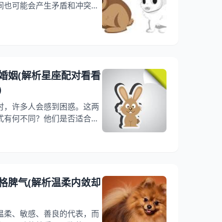
间也可能会产生矛盾和冲突。
文将从属狗和属兔的性格特
的方法等方面进行探讨，希望
的参考。 一、属狗和属兔的性
格豁达、忠诚、勇敢、坚定，但
。他们喜欢追求自由和独立，
婚姻(解析星座配对看看
属狗的人很有感，对家庭和朋
)
时，许多人会感到困惑。这两
式有何不同？他们是否适合在
详细探讨这两个属相的特点，
，帮助您更好地了解这个星座
性格特点 1、属狗的性格特点
诚实、勇敢和正直。他们非常
忠诚。他们也非常聪明，能够
格脾气(解析温柔内敛却
。他们有时会过于敏感和情绪
温柔、敏感、善良的代表，而