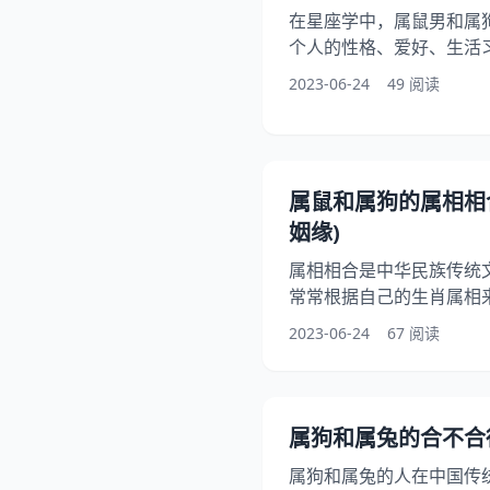
在星座学中，属鼠男和属
个人的性格、爱好、生活
处和发展。属鼠男和属狗
2023-06-24
49 阅读
特点、性格分析、爱情观
介绍这一星座配对的奥秘。
鼠男的出生年份为194八、1
六、2008年。他们聪明
属鼠和属狗的属相相
题，有着很强的和组织
姻缘)
属相相合是中华民族传统
常常根据自己的生肖属相
鼠和属狗的姻缘备受关注
2023-06-24
67 阅读
本文将对这一问题进行详
本特征 属鼠的人通常聪
题，也具有较强的适应和
诚、勇敢、正直，善于保
属狗和属兔的合不合
感和使命感。 二、属鼠和
属狗和属兔的人在中国传