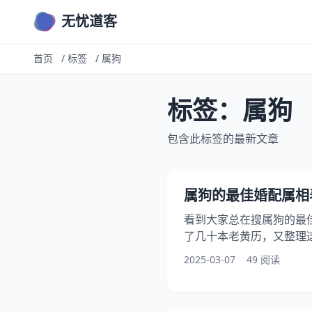
无忧道客
首页
/
标签
/
属狗
标签：属狗
包含此标签的最新文章
属狗的最佳婚配属相
看到大家总在搜属狗的最
了几十本老黄历，又整理
属兔、属虎、属马 这三
2025-03-07
49 阅读
但别急着保存网图对照着
可比表格复杂多了。 属狗
格不会告诉你的真相 二、