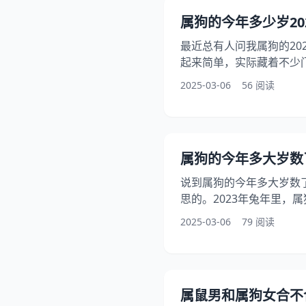
容易被忽略的特殊组合 四
属狗的今年多少岁20
拿着表格找对象的人后来
真相
最近总有人问我属狗的20
起来简单，实际藏着不少门
出生的属狗人2025年虚岁9
2025-03-06
56 阅读
具体年份对应年龄我后面
了。 属狗年龄要点导读 
晨出生算哪天 三、本命年
种版本 五、三秒自查年龄
属狗的今年多大岁数
多人以为生肖按阳历算
说到属狗的今年多大岁数
思的。2023年兔年里，
在2018年的现在5岁，200
2025-03-06
79 阅读
1982年41岁，1970年53
岁，1934年89岁，192
生日过没过，这里头讲究
一、属狗的今年多大岁数
属鼠男和属狗女合不
三