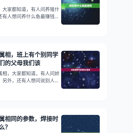
，大家都知道，有人问养殖什
还有人想问养什么鱼最赚钱？
实鱼塘养什么最赚钱？下面就
较好赚钱，希望能够帮助到大
 鱼塘养什么钱？ 1、现在养什
赚钱 虹鳟鱼,这种鱼生活在热
一旦掌握技术,就可以独霸一方
属相，班上有个别同学
鳟鱼的习性
们的父母我们该
属相，大家都知道，有人问娇
，另外，还有人想问说别人娇
气吗？这句话会不会很过分，
实班上有个别同桌薄弱，对此
们做些哎呀?下面就一起来看
养，对于生我们的父母我们该
帮助到大家！ 娇生惯养不吃
属相同的参数，焊接时
娇生惯养你打算怎么劝他?标
么？