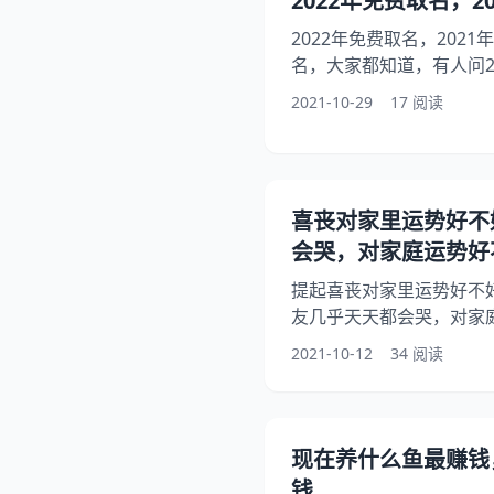
2022年免费取名，2
的眼里特别的有魅力。 
2022年免费取名，2021
名，大家都知道，有人问2
人想问2022年起名叫图
2021-10-29
17 阅读
事？其实免费取名字大全，
费取名，希望能够帮助到大
打多少分 答：2022年
字 ，宜有“山”、“木”、
喜丧对家里运势好不
意
会哭，对家庭运势好
提起喜丧对家里运势好不
友几乎天天都会哭，对家
想问买了一把暴风战斧，
2021-10-12
34 阅读
这种利器，放不好对运势
家里），你知道这是怎么
一个说法啊,老人在谁家中
下面就一起来看看小朋友
现在养什么鱼最赚钱
好不好，希望能够帮助到
钱