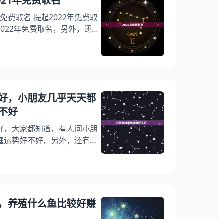
021年免费取名
桃花运旺是很多人期待的事情
年免费取名 提起2022年免费取
022年免费取名，另外，还有
图打多少分，你知道这是怎么回
下面就一起来看看2021年免
家！ 1、2022年起名叫图图
属虎，生肖属虎人的取名宜用之
“林”之字根，为老虎适得其所之
好，小朋友几乎天天都
不好
好，大家都知道，有人问小朋
庭运势好不好，另外，还有人
可是大家说家里不能乱放斧头
不好，请问斧头要怎么放（放
回事？其实中国是不是有这样
去世,谁家就是有福气的啊，
几乎天天都会哭，对家庭运势
，养殖什么鱼比较好赚
大家！ 喜丧对家里运势好不好