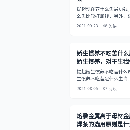
1
提起现在养什么鱼最赚钱
么鱼比较好赚钱，另外，
你知道这是怎么回事？其
2021-09-23
48 阅读
一起来看看养殖什么鱼比
家！ 现在养什么鱼最赚钱
么鱼钱:养殖什么鱼比较好
寒交接,养殖技术高,但是
娇生惯养不吃苦什么
市场,实属名贵鱼种。 虹
娇生惯养，对于生我
提起娇生惯养不吃苦什么
生惯养不吃苦是什么生肖
生惯养，别人会觉得很生
2021-08-05
37 阅读
你知道这是怎么回事？其
生俺们的家长俺们该为她
看班上有个别同学娇生惯
为他们做些什么?希望能够
熔敷金属高于母材金
苦什么属相 班上一位同学
焊条的选用原则是什
语