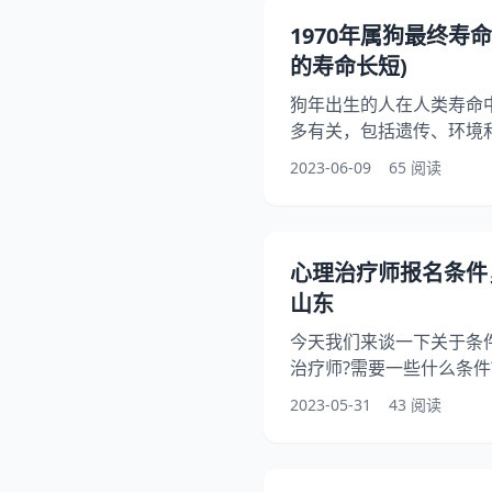
社会背景发生了巨大的变
1970年属狗最终寿
破，人们开始更加注重个
的寿命长短)
狗年出生的人在人类寿命
多有关，包括遗传、环境和
属狗人的寿命为研究对象
2023-06-09
65 阅读
历史背景的考察，讨论属
景、社会环境等的关系。 
特点 1970年出生的属狗
因为那个时代的医疗条件
心理治疗师报名条件
容易治疗。同时，营养不
山东
今天我们来谈一下关于条
治疗师?需要一些什么条件
件?另外，还有朋友想问心
2023-05-31
43 阅读
文，您将了解到心理治疗
钟时间仔细阅读心理治疗
治疗师?需要一些什么条件