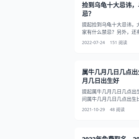
条件如下：和道德要求：
捡到乌龟十大忌讳，
医风和敬业精神。 2、心
忌？
提起捡到乌龟十大忌讳，
家有什么禁忌？另外，还
好？你知道这是怎么回事
2022-07-24
151 阅读
什么意思有什么含义吗？
有什么禁忌？希望能够帮
1、乌龟捡回家有什么禁忌
么你一定不要把它放在一
属牛几月几日几点出
它肯定就需要晒太阳
月几日出生好
提起属牛几月几日几点出
问属牛几月几日几点出生
牛女孩几点出生比较好，
2021-10-29
48 阅读
牛什么时辰出生更好，下
几日出生好，希望能够帮助
出生比较好 属牛女宝宝卯
生会有好的桃花运，这类