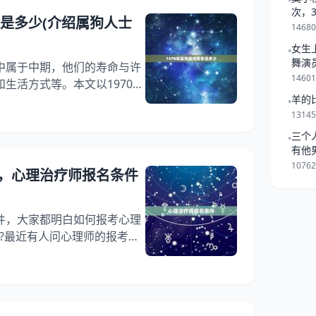
•
化。传统的婚姻观念逐渐被打
次，
命是多少(介绍属狗人士
人的自由和选择
一起
1468
女生
•
舞演
中属于中期，他们的寿命与许
1460
生活方式等。本文以1970年
羊的
，通过对相关数据的分析和对
•
1314
狗人的寿命与那个时代的背
一、1970年，属狗人寿命的
三个
•
有他
人的寿命大约在60-70岁之间。
是跟
1076
相对落后，许多疾病没有现在
，心理治疗师报名条件
良
件，大家都明白如何报考心理
?最近有人问心理师的报考条
理治疗师报名要求?阅读本
师报名条件山东，请花费几分
师报名条件吧！ 如何报考心理
? 1、报考心理治疗师需要的