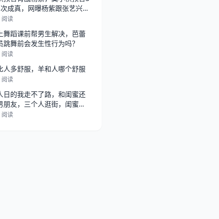
3次成真，网曝杨紫跟张艺兴在
，
0 阅读
上舞蹈课前帮男生解决，芭蕾
员跳舞前会发生性行为吗？
1 阅读
比人多舒服，羊和人哪个舒服
5 阅读
人日的我走不了路，和闺蜜还
男朋友，三个人逛街，闺蜜总
她男朋
2 阅读