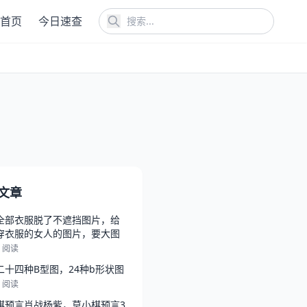
首页
今日速查
文章
全部衣服脱了不遮挡图片，给
穿衣服的女人的图片，要大图
9 阅读
二十四种B型图，24种b形状图
6 阅读
棋预言肖战杨紫，莫小棋预言3