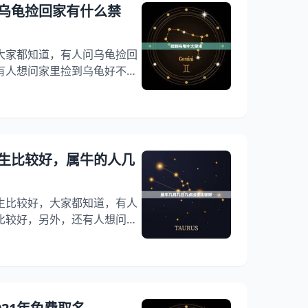
遵守中的和，具备良好的医德
乌龟捡回家有什么禁
理治疗初级（师）资格考试
大家都知道，有人问乌龟捡回
有人想问家里捡到乌龟好不
？其实在路上捡到一个乌龟是
下面就一起来看看乌龟捡回家
助到大家！ 捡到乌龟十大忌讳
？ 如果说你捡到乌龟的话那
个非常的环境当中，这个时候
生比较好，属牛的人几
生比较好，大家都知道，有人
比较好，另外，还有人想问属
你知道这是怎么回事？其实属
面就一起来看看属牛的人几月
到大家！ 1、属牛女孩几点
时出生更好 属牛女在卯时出
属牛女是人品很好的，在异性