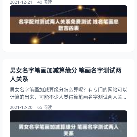
2021-12-21
40 阅读
这个游戏，在现在很受女孩们欢迎，有很多女孩都特别
相信姓名配对，认为姓名配对可以帮助自己经营好各种
关系。 名字配对测试两人关系免费测试 无论是正在爱
情中，还是爱情处于萌芽中，都有一种朦胧的处境，理
不清，里还乱，我们便可以通过名字配对测试两人关系
来转移注意力
男女名字笔画加减算缘分 笔画名字测试两
人关系
男女名字笔画加减算缘分怎么算呢？有专门的网站可以
计算的出来，可能不少人觉得算笔画名字测试两人关系
这样的行为十分可笑，可能不少人不会当真，但是其实
2021-12-20
65 阅读
有需求就会有市场。所以相信这些测试的是大有人在
的，其实很多人的名字是根据一个人的生辰八字算出来
的，所以与其说是算名字，最终也是看两人的生辰八
字。 男女名字笔画加减算缘分 每一个人的人生当中，