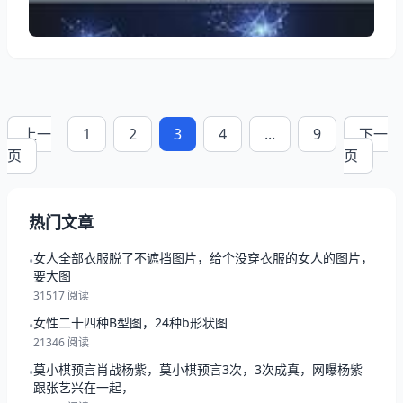
是一件重要的事情，每一个人都希望能拥有一段幸福
的，但是
上一
1
2
3
4
...
9
下一
页
页
热门文章
女人全部衣服脱了不遮挡图片，给个没穿衣服的女人的图片，
•
要大图
31517 阅读
女性二十四种B型图，24种b形状图
•
21346 阅读
莫小棋预言肖战杨紫，莫小棋预言3次，3次成真，网曝杨紫
•
跟张艺兴在一起，