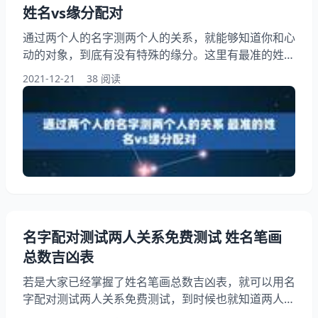
姓名vs缘分配对
通过两个人的名字测两个人的关系，就能够知道你和心
动的对象，到底有没有特殊的缘分。这里有最准的姓名
vs缘分配对，配对结果非常准确，能够帮助大家处理好
2021-12-21
38 阅读
各种人际关系，有兴趣的朋友都可以了解一下。在处理
感情问题的时候，自己有可能会迷糊，无法做出决定，
这个时候，就可以借助这些情感测试。 通过两个人的
名字测两个人的关系 名字相差一划的人，两人在感情
生活中可谓是顺风顺水，你们心有灵犀，仿前世的恋人
般相互珍惜
名字配对测试两人关系免费测试 姓名笔画
总数吉凶表
若是大家已经掌握了姓名笔画总数吉凶表，就可以用名
字配对测试两人关系免费测试，到时候也就知道两人会
有什么样的缘分，到底适合做朋友还是恋人。姓名配对