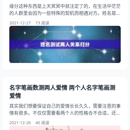
缘分这种东西是上天冥冥中就注定了的，在生活中茫茫
的人群里会因为一些特殊的契机而相遇对方。姓名是我
们每个人都有的，大家代表的意义也是不同的。其实名
2021-12-27
73 阅读
字还可以测试许多东西的，比如说姓名测试两人关系打
分，或者是姓名配对两人爱情结果。下面让我们一起用
自己的名字来测测吧！ 姓名测试两人关系打分 一、双
方姓名笔画相减 首先将双方姓名各自的总笔画计算出
来，然后以大数减去小数得出结果。如： 小丸子的总
笔画是：8
名字笔画数测两人爱情 两个人名字笔画测
爱情
其实我们想要保证自己的爱情长长久久，需要注意的事
情有很多。不仅仅需要看两个人的性格合不合适，还需
要看双方到底有没有缘分。缘分这种东西真的是太重要
2021-12-26
40 阅读
了，如果俩个人没有缘分的话，在一起肯定不会长久