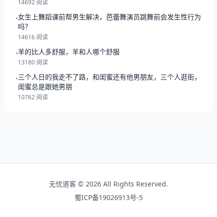
14692 阅读
女生上舞蹈课前帮男生解决，芭蕾舞演员跳舞前会发生性行为
•
吗？
14616 阅读
羊的比人多舒服，羊和人哪个舒服
•
13180 阅读
三个人日的我走不了路，和闺蜜还有他男朋友，三个人逛街，
•
闺蜜总是跟她男朋
10762 阅读
无忧道客 © 2026 All Rights Reserved.
蜀ICP备19026913号-5