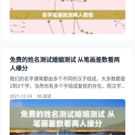
的。下面就让我们一起来了解下名字笔画数测两人爱
情，以及两个人名字笔画测爱情的内容吧！ 名字笔画
数测两人爱情 0：天生一对，佳偶天成 你们是如此的
匹配，如此，往往是你刚想说“可惜”他已经开始叹惜。
你们性格相合
免费的姓名测试婚姻测试 从笔画差数看两
人缘分
我们的名字通常都由多个不同的汉子组成，大多数都是
2到3个字，当然也有多个字组成复姓的存在，而汉字
往往是由很多个不同的笔画组成，这样，大家就可以根
2021-12-24
36 阅读
据相应的笔画数，来测试两个人的缘分了，那么如何进
行免费的姓名测试婚姻测试呢？以及如何从笔画差数看
两人缘分呢？ 免费的姓名测试婚姻测试 女方姓名中如
果存在数理或汉字旺盛的某种五行，正是男方八字中需
用的五行，从而吸引这个男方，疯狂地追求女方