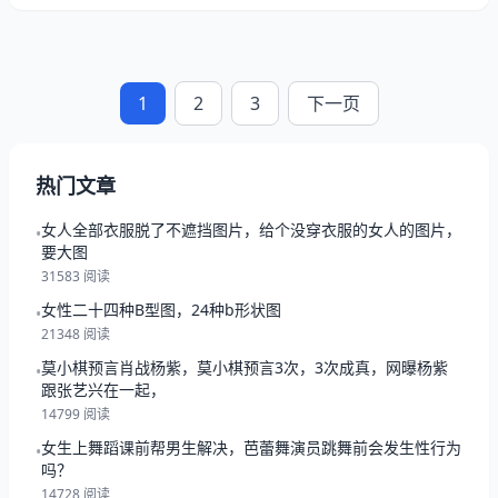
1
2
3
下一页
热门文章
女人全部衣服脱了不遮挡图片，给个没穿衣服的女人的图片，
•
要大图
31583 阅读
女性二十四种B型图，24种b形状图
•
21348 阅读
莫小棋预言肖战杨紫，莫小棋预言3次，3次成真，网曝杨紫
•
跟张艺兴在一起，
14799 阅读
女生上舞蹈课前帮男生解决，芭蕾舞演员跳舞前会发生性行为
•
吗？
14728 阅读