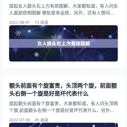
提起女人额头右上方有痣图解，大家都知道，有人问女
人面部痣相图解 哪些是幸运痣，另外，还有人想问额
头上右边有痣的人命运怎么样，你知道这是怎么回事？
2022-08-01
73 阅读
其实右侧发际线有痣从痣上怎么说？下面就一起来看看
女人面部痣相图解 哪些是幸运痣，希望能够帮助到大
家！ 女人额头右上方有痣图解 1、女人面部痣相图解
哪些是幸运痣 眉中痣，一直被说是智慧的表现，而左
眉之痣主财，是富贵之相。如果女人这里有痣，则多半
有旺夫运
额头前面有个旋富贵，头顶两个旋，前面额
头右侧一个旋是好是坏代表什么
提起额头前面有个旋富贵，大家都知道，有人问头顶两
个旋,前面额头右侧一个旋是好是坏代表什么，另外，
还有人想问额头有个旋，你知道这是怎么回事？其实女
2022-07-30
45 阅读
孩头顶两个旋旺父母，下面就一起来看看头顶两个旋,