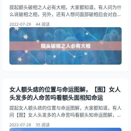
提起额头破相之人必有大相，大家都知道，有人问为什
么说破相之相，另外，还有人想问面部破相后会对自己
运程有什么不好 运程风水，你知道这是怎么回事？其
2022-07-29
44 阅读
实我儿子脑门磕坏了算是破相吗?破相有啥说法吗，下
面就一起来看看为什么说破相之相，希望能够帮助到大
家！ 额头破相之人必有大相 1、为什么说破相之相 相
乃相术，人之样貌。也就是说人的样子先天在某一方面
有缺陷，这是大福之相、贵相！这类人多凡是奇人。 2
女人额头痣的位置与命运图解，【图】女人
头发多的人命苦吗看额头面相知命运
提起女人额头痣的位置与命运图解，大家都知道，有人
问【图】女人头发多的人命苦吗看额头知命运图解，另
外，还有人想问女生左额头上有这两个痣叫什么痣?需
2022-07-28
35 阅读
不需要把它点掉?你知道这是怎么回事？其实女人脸上