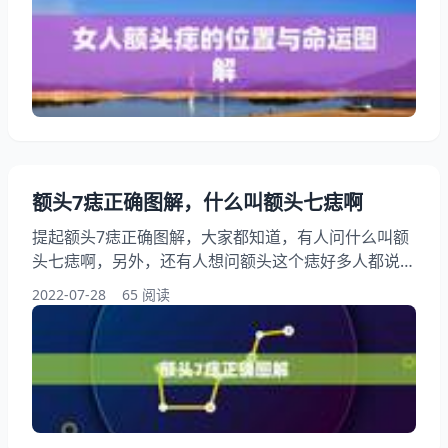
痣的位置与命运图解，下面就一起来看看【图】女人头
发多的人命苦吗看额头知命运图解，希望能够帮助到大
家！ 女人额头痣的位置与命运图解 1、【图】女人头
发多的人命苦吗看额头知命运图解 学看人，以“额头、
眼睛
额头7痣正确图解，什么叫额头七痣啊
提起额头7痣正确图解，大家都知道，有人问什么叫额
头七痣啊，另外，还有人想问额头这个痣好多人都说是
美人痣，可美人痣应该是红色的呀，我这个是黑色，痣
2022-07-28
65 阅读
对身体有什么影响？会影响健康，你知道这是怎么回
事？其实痣的位置代表什么，下面就一起来看看什么叫
额头七痣啊，希望能够帮助到大家！ 额头7痣正确图解
1、什么叫额头七痣啊 额头七痣，大贵。这是非常少见
的额头上有七痣，此人一定大富大贵。 2