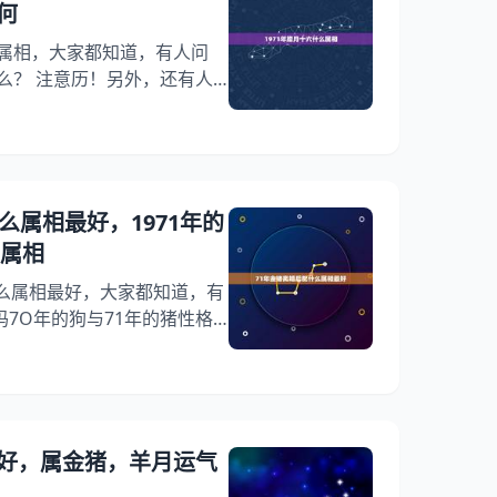
何
么属相，大家都知道，有人问
什么？ 注意历！另外，还有人
日出生属猪一生命运，你知道这是
月十六生的人的天意什么样，
腊月十六生的人的命运如何，
71年腊月十六什么属相 算得
巧精神仓库财禄之命]此命推来福
么属相最好，1971年的
狗属相
什么属相最好，大家都知道，有
7O年的狗与71年的猪性格
想问属猪的和什么属相最配，
实71年属猪的和什么属相最
的金猪和年的金狗属相般配
 71年金猪离婚后配什么属相
年金猪能配72年木鼠吗 71年属
好，属金猪，羊月运气
 宜配：羊、兔、虎大吉