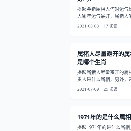
提起金猪属相人何时运气
人哪年运气最好，属猪人
问属猪人哪年运气好些，
2021-08-03
17 阅读
金猪今年明年运气哪年好?
月运气好吗?希望能够帮助
气好 属菌株杨媛运气好
什么好坏，我认为其实这
属猪人尽量避开的属
关性，最好还是要靠自己
是哪个生肖
提起属猪人尽量避开的属
贵人是什么属相，另外，还
什么命，你知道这是怎么回事
2021-07-09
25 阅读
是什么属相，下面就一起
个生肖，希望能够帮助到
你好，答案是龙 属龙人
人本应得到的。属龙人恼
1971年的是什么属相
横，但属龙人发作之后就
提起1971年的是什么属相