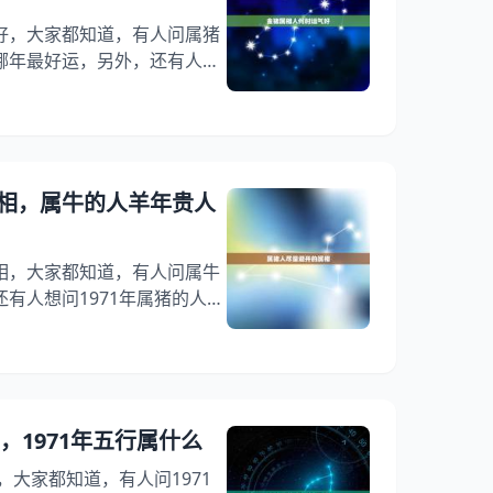
好，大家都知道，有人问属猪
哪年最好运，另外，还有人想
你知道这是怎么回事？其实71
下面就一起来看看属金猪,羊
到大家！ 金猪属相人何时运
吗？人为这个应该是运气，没有
东西其实也没有什么太大的相
相，属牛的人羊年贵人
的努力。 今年属猪运气好吗
相，大家都知道，有人问属牛
有人想问1971年属猪的人是
？其实85,6,1属牛的贵人
来看看属牛的人羊年贵人是哪
大家！ 属猪人尽量避开的属相
对爱和谄媚习以为常，那是属龙
怒时很固执，不理智并很专
，1971年五行属什么
能原谅别人
，大家都知道，有人问1971