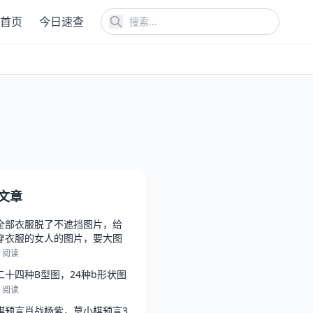
首页
今日速查
文章
全部衣服脱了不遮挡图片，给
穿衣服的女人的图片，要大图
5 阅读
二十四种B型图，24种b形状图
6 阅读
棋预言肖战杨紫，莫小棋预言3