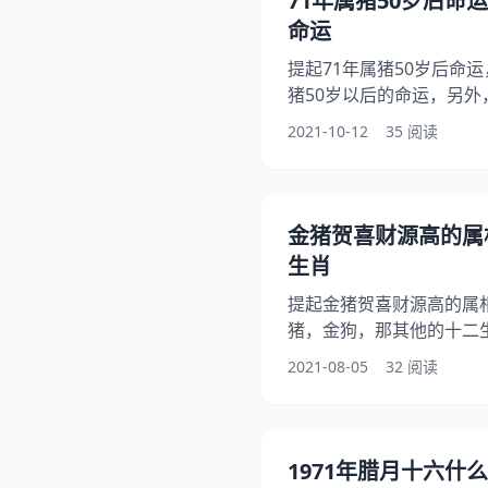
71年属猪50岁后命
命运
提起71年属猪50岁后命
猪50岁以后的命运，另外
么命 1971年出生人的
2021-10-12
35 阅读
实1971年属猪人的命运
50岁以后的命运，希望能够
岁后命运 1、71年属猪50
的命运 2、71年属猪50
金猪贺喜财源高的属
人的命运 一
生肖
提起金猪贺喜财源高的属
猪，金狗，那其他的十二
问金猪还神是什么生肖，
2021-08-05
32 阅读
猪酬神有玄机什么生肖，
是什么生肖，希望能够帮
属相 答案 在法国住过的
兰西，鸡并非“贵族”，鸡
1971年腊月十六什
种。但有趣的是，在不少