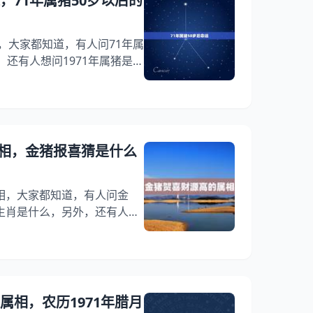
运，71年属猪50岁以后的
运，大家都知道，有人问71年属
，还有人想问1971年属猪是什
命运，你知道这是怎么回事？其
，下面就一起来看看71年属猪
帮助到大家！ 71年属猪50
岁后命运:71年属猪50岁以后
岁后命运:年属猪是什么命年出生
相，金猪报喜猜是什么
相，大家都知道，有人问金
生肖是什么，另外，还有人想
你知道这是怎么回事？其实金
下面就一起来看看金猪报喜猜
助到大家！ 金猪贺喜财源高的
人都知道，号称“公鸡之国”的法
肉差不多是肉类中最便宜的一
么属相，农历1971年腊月
法国传统家庭