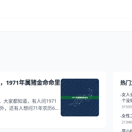
么，1971年属猪金命命里
热门
女人
•
个没
，大家都知道，有人问1971
3150
外，还有人想问71年农历6月
道这是怎么回事？其实1971
女性
•
1年属猪的是什么命，下面就一
2134
缺什么?希望能够帮助到大
莫小