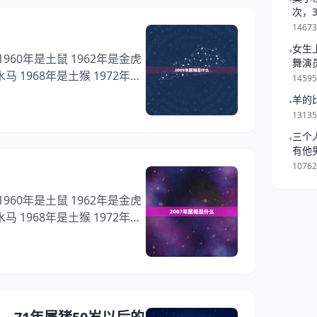
•
么 1、年属猪金命命里缺什么?
次，
一起
 2、71年农历6月20日寅时
1467
女生
•
舞演
1968年是土猴 1972年是
1459
年是土龙 1978年是火马 1980
羊的
•
1313
62年是
三个
•
02年是木马
有他
是跟
1076
1968年是土猴 1972年是
年是土龙 1978年是火马 1980
62年是
02年是木马