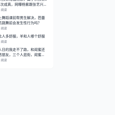
3次成真，网曝杨紫跟张艺兴在
，
3 阅读
上舞蹈课前帮男生解决，芭蕾
员跳舞前会发生性行为吗？
5 阅读
比人多舒服，羊和人哪个舒服
5 阅读
人日的我走不了路，和闺蜜还
男朋友，三个人逛街，闺蜜总
她男朋
2 阅读