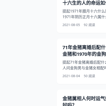
十六生的人的命运如
提起1971年腊月十六什
1971年阴历正月十六属
想问71年阴历12月16
2021-08-05
92 阅读
怎么回事？其实农历年腊
下面就一起来看看农历年
希望能够帮助到大家！ 19
您的命重为4.9两金 [性
71年金猪离婚后配什
不轻，自成自立显门庭。
金猪和1970年的金
提起71年金猪离婚后配
人问金狗男与金猪女相配吗
能融洽吗，另外，还有人
2021-08-04
50 阅读
你知道这是怎么回事？其
配？下面就一起来看看年
吗，希望能够帮助到大家！
最好 爱情没有配不配 71
金猪属相人何时运气
猪的婚烟找什么属相大人
好吗？