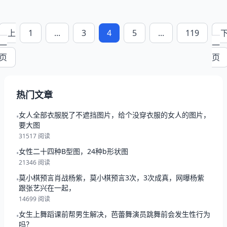
上
1
...
3
4
5
...
119
一
一
页
页
热门文章
女人全部衣服脱了不遮挡图片，给个没穿衣服的女人的图片，
•
要大图
31517 阅读
女性二十四种B型图，24种b形状图
•
21346 阅读
莫小棋预言肖战杨紫，莫小棋预言3次，3次成真，网曝杨紫
•
跟张艺兴在一起，
14699 阅读
女生上舞蹈课前帮男生解决，芭蕾舞演员跳舞前会发生性行为
•
吗？