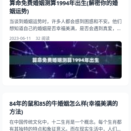
算命免费婚姻测算1994年出生(解密你的婚
姻运势)
当谈到婚姻运势时，许多人都会感到困惑和不安。他们
想知道自己的婚姻是否幸福美满，是否会遇到真爱，是
否会有子女等等。而今日我们将通过免费的婚姻测算来
2023-06-11
32 阅读
解密1994年出生人的婚姻运势。无论你是单身还是已
婚，都可以从中获得一些有用的信息和建议。让我们一
起来看看吧！ 一、婚姻运势概述 1994年出生的人，属
于属狗的人群，狗是忠诚、勇敢、诚实的代表，他们在
婚姻中也会表现出这些特点。他们的婚姻运势是比较顺
利的
84年的鼠和85的牛婚姻怎么样(幸福美满的
方法)
在中国传统文化中，十二生肖是一个概念。每个生肖都
有其独特的特点和象征意义。而在现实生活中，人们也