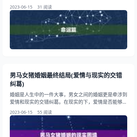
作为属羊的女人，我们应该如何避免婚姻危机呢？本文
2023-06-15
31 阅读
将从命运和婚姻两个方面为大家详细介绍。 一、命运
篇 1.属羊女人的命运特点 属羊女人的命运特点是温
柔、善良、敏感、多愁善感。她们通常有着的艺术天赋
和创造力，但也容易受到外界的影响而情绪波动较大。
在婚姻中，属羊女人需要注意自己的情绪管理
男马女猪婚姻最终结局(爱情与现实的交错
纠葛)
婚姻是人生中的一件大事，男女之间的婚姻更是牵涉到
爱情和现实的交错纠葛。在现实的下，爱情是否能够长
久维持？男马女猪这样的组合，又会有怎样的结局呢？
2023-06-15
55 阅读
本文将从多个角度讨论男马女猪婚姻的最终结局，希望
能够为读者提供一些启示和。 一、男马女猪婚姻的现
实困境 男马女猪这样的组合，在现实生活中并不常