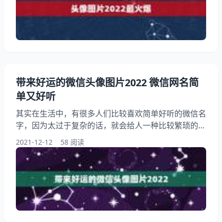
像图片2022最火爆 1、这一张是情侣头像吗？ 从头像
女的面对的方向可以看出来是一张情侣头像 2、年最旺
运的微信头像微信名财旺运气好的名字
带来好运的微信头像图片2022 微信网名简
单又好听
其实在生活中，有很多人们比较喜欢简单好听的微信名
字，因为太过于复杂的话，就会给人一种比较繁琐的感
觉，这样就会影响到别人对我们自身的印象。并且微信
2021-12-12
58 阅读
网名也可以帮助我们带来更多的好运势，所以有很多人
们在取微信网名的时候都格外的上心。接下来就让我们
一起来了解下关于带来好运的微信头像图片2022，以
及微信网名简单又好听的相关内容吧！ 带来好运的微
信头像图片2022 1、远山如黛 2、高山流水 3、离沐倾
城