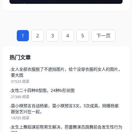
1
2
3
4
5
下一页
热门文章
女人全部衣服脱了不遮挡图片，给个没穿衣服的女人的图片，
•
要大图
31523 阅读
女性二十四种B型图，24种b形状图
•
21346 阅读
莫小棋预言肖战杨紫，莫小棋预言3次，3次成真，网曝杨紫
•
跟张艺兴在一起，
14705 阅读
女生上舞蹈课前帮男生解决，芭蕾舞演员跳舞前会发生性行为
•