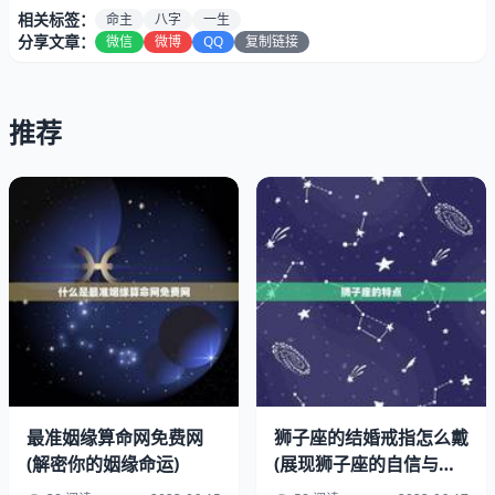
相关标签：
命主
八字
一生
分享文章：
微信
微博
QQ
复制链接
推荐
八字，又称四柱八字，是指根据出生年、月、日、时的天干
地支组合而成的八个字。年柱代表命主的根本性格和命运走
向，月柱代表命主的家庭、婚姻、事业等方面，日柱代表命
主的个性和命运变化，时柱则代表命主的社交和人际关系。
二、八字一生运势详批的基本
最准姻缘算命网免费网
狮子座的结婚戒指怎么戴
(解密你的姻缘命运)
(展现狮子座的自信与魅
力)