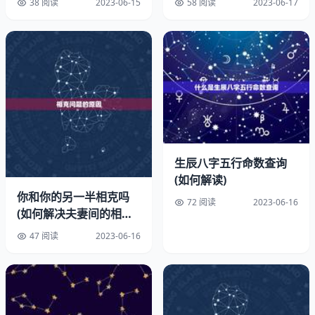
38 阅读
2023-06-15
58 阅读
2023-06-17
生辰八字五行命数查询
(如何解读)
你和你的另一半相克吗
72 阅读
2023-06-16
(如何解决夫妻间的相克
问题)
八字一生运势详批是通过对八字的详细解读，来预测一个人
47 阅读
2023-06-16
未来的命运走向。其基本是根据八字的天干地支组合，五行
相生相克的关系，来分析命主的命运走向。还需要考虑到命
主的性格、家庭、婚姻、事业等方面的，进行综合分析。