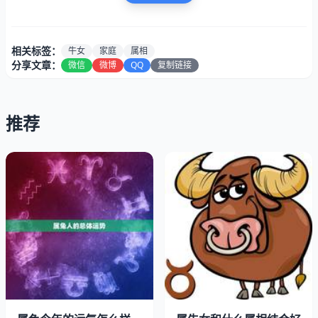
相关标签：
牛女
家庭
属相
分享文章：
微信
微博
QQ
复制链接
推荐
一、牛女属相的特点
在讨论牛女属相的配对之前，我们需要先了解一下牛女属相
的特点。牛女属相的人通常非常踏实、稳重、有耐心，而且
非常勤奋。他们很少会轻易地改变自己的想法或决定，但一
旦他们下定决心，就会全力以赴地去自己的目标。牛女属相
的人也非常珍惜家庭和朋友，他们愿意为自己的亲人和朋友
付出一切。
二、牛女属相和哪些属相最配
1、牛女属相和鼠男属相最配