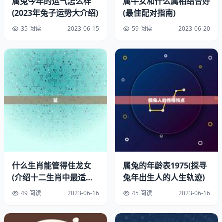
属兔今年的运气怎么样
属牛女和什么属相结合好
(2023年兔子运势大介绍)
(最佳配对指南)
鼠男属相和牛女属相的配对是非常成功的。鼠男属相通常非
35 阅读
2023-06-15
59 阅读
2023-06-20
常聪明、机智、有创造力，而且非常有魅力。他们可以帮助
牛女属相变得更加开朗、自信，而牛女属相则可以帮助鼠男
属相变得更加稳重、踏实。鼠男属相和牛女属相都非常珍惜
家庭和朋友，他们可以一起创造一个温馨、和谐的家庭。
2、牛女属相和蛇男属相最配
蛇男属相和牛女属相的配对也非常成功。蛇男属相通常非常
聪明、有智慧、有魅力，而且非常有耐心。他们可以帮助牛
女属相变得更加开朗、自信，而牛女属相则可以帮助蛇男属
相变得更加稳重、踏实。蛇男属相和牛女属相都非常珍惜家
什么生肖能管得住龙女
属兔的年龄表1975(探寻
庭和朋友，他们可以一起创造一个温馨、和谐的家庭。
(介绍十二生肖中最适合
兔年出生人的人生轨迹)
3、牛女属相和猪男属相最配
与龙女相配的生肖)
49 阅读
2023-06-16
45 阅读
2023-06-16