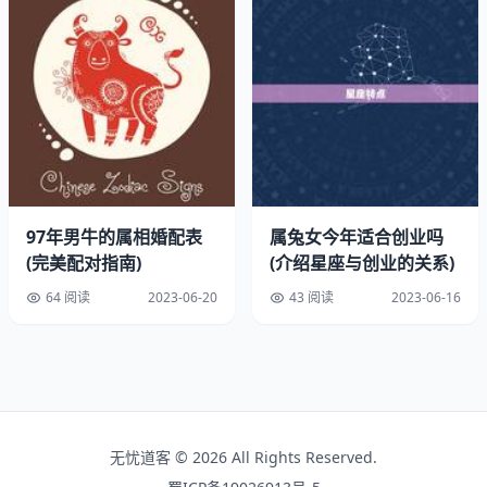
97年男牛的属相婚配表
属兔女今年适合创业吗
(完美配对指南)
(介绍星座与创业的关系)
64 阅读
2023-06-20
43 阅读
2023-06-16
猪男属相和牛女属相的配对也非常成功。猪男属相通常非常
无忧道客 © 2026 All Rights Reserved.
善良、有同情心、有耐心，而且非常有感。他们可以帮助牛