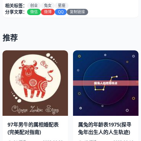
相关标签：
创业
兔女
星座
分享文章：
微信
微博
QQ
复制链接
推荐
属兔女的出生年份为195一、196三、197五、198七、199
九、2011年，属于兔子年份的女性。属兔女的性格温和、
善良、有耐心，喜欢安稳、平静的生活。她们有着敏锐的洞
察力和判断力，能够准确地把握事物的本质。属兔女也比较
内向，不喜欢过多的社交和热闹。
二、创业需求
97年男牛的属相婚配表
属兔的年龄表1975(探寻
(完美配对指南)
兔年出生人的人生轨迹)