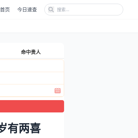
首页
今日速查
命中贵人
4岁有两喜