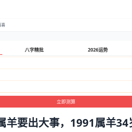
两喜
八字精批
2026运势
1属羊要出大事，1991属羊3