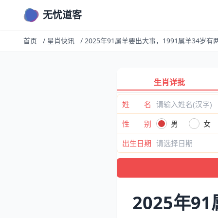
无忧道客
首页
/
星肖快讯
/
2025年91属羊要出大事，1991属羊34岁有
生肖详批
姓 名
性 别
男
女
出生日期
2025年9