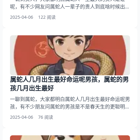
呢，有不少网友问属蛇人一辈子的贵人到底啥时候出
现，另外呢，还有朋友想问为啥有些生肖特别合拍，你
2025-04-06
122 阅读
知道属蛇人命中注定的贵人是谁这咋怎么回事？其实呢
很多属蛇的朋友总在关键时刻遇到帮扶，下面就来一起
看看属蛇人一生的贵人和克星，希望帮助到大家了解属
蛇贵人！ 一、属蛇人一生最大的贵人是谁呢 说到这个
话题总让我想起老家院墙边盘着晒太阳的菜花蛇
属蛇人几月出生最好命运呢男孩，属蛇的男
孩几月出生最好
一聊到属蛇，大家都明白属蛇人几月出生最好命运呢男
孩，有不少朋友问属蛇的男孩是不是春天生的更聪明，
除此之外呢，还有读者想问农历哪个月份对属蛇男孩最
2025-04-06
76 阅读
有利，你明白为什么有人说七八月出生的蛇宝宝容易成
功咋回事？其实呢老一辈人常说的"蛇盘三月"到底准不
准，接下来就一起来看看属蛇的男孩几月出生最好，希