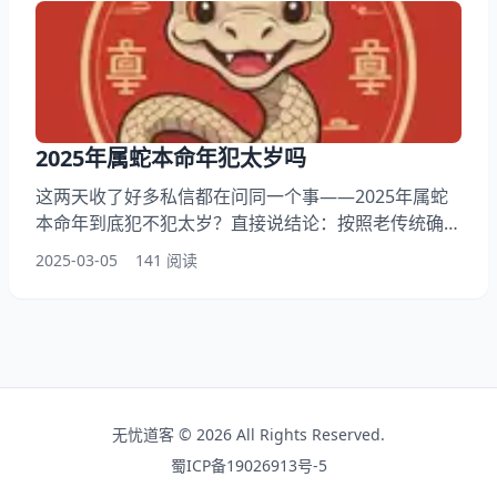
前后别犯倔 五、肩膀疼是预警灯 整年像被风吹的灯笼
去年有位属蛇的读者跟我说，他办公室鱼缸里的金鱼突
然集体跳缸，结果那年确实遇上公司裁员
2025年属蛇本命年犯太岁吗
这两天收了好多私信都在问同一个事——2025年属蛇
本命年到底犯不犯太岁？直接说结论：按照老传统确实
算犯太岁，但这事真没传说中那么吓人。我见过太多属
2025-03-05
141 阅读
蛇的朋友本命年照样过得风生水起，关键得看怎么应
对。 2025属蛇要点导读 一、2025年属蛇本命年犯太岁
吗 二、本命年常见的五个认知误区 三、亲身验证有效
的化解方法 四、全网都在搜的八个问题 五、这些年我
观察到的真实案例 一
无忧道客 © 2026 All Rights Reserved.
蜀ICP备19026913号-5