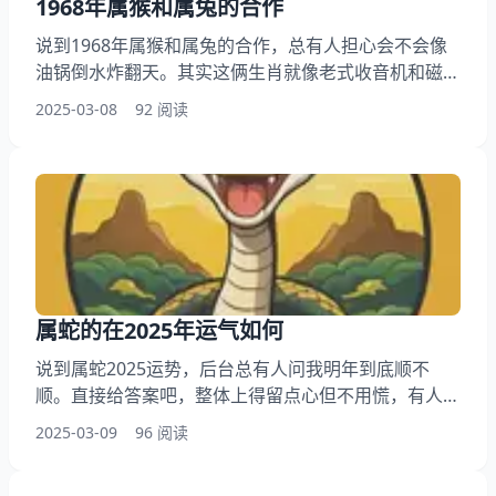
1968年属猴和属兔的合作
说到1968年属猴和属兔的合作，总有人担心会不会像
油锅倒水炸翻天。其实这俩生肖就像老式收音机和磁带
，调对了频率能出好声音。我这些年整理过不少案例，
2025-03-08
92 阅读
发现关键得看双方怎么磨合。 猴兔合作要点导读：
一、猴急兔稳怎么搭？ 二、哪些雷区不能踩 三、二十
年观察实录 四、矛盾转化三板斧 五、十年搭档保鲜术
猴急兔稳怎么搭？ 属猴的做事像开碰碰车 ，横冲直撞
但总能找到出口。有位做装修的读者，68年猴
属蛇的在2025年运气如何
说到属蛇2025运势，后台总有人问我明年到底顺不
顺。直接给答案吧，整体上得留点心但不用慌，有人觉
得波折里藏着机会，也有人觉得得熬过小低谷，具体咱
2025-03-09
96 阅读
往下慢慢聊。 属蛇运势要点导读： 一、全年像坐过山
车 二、三月份要防暗坑 三、八月存钱有门道 四、立冬