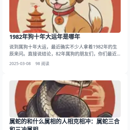
望能够帮助到大家了解男孩出生！ 一、属蛇人几月出
生最好命运呢男孩 早年间接触过不少属蛇的案例
1982年狗十年大运年是哪年
说到属狗十年大运，最近确实不少人拿着1982年的生
辰来问。直接说结论，82年属狗的朋友们，你们最近
一轮十年大运的起始点就在2024年甲辰龙年 。不过这
2025-03-08
98 阅读
个说法要展开讲，里面还有些门道得掰扯清楚。 属狗
十年大运要点导读： 一、为什么说2024年才是起点
二、十年周期里的起伏规律 三、大运对实际生活的影
响 四、转折年份要怎么准备 五、常见的理解误区 一、
为什么说2024年才是起点
属蛇的和什么属相的人相克相冲：属蛇三合
和三冲属相