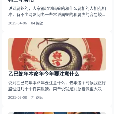
说到属蛇的，大家都想到属蛇的和什么属相的人相克相
冲，有不少网友问老一辈常说属蛇的和属虎的容易较
劲，此外呢，还有人想问做生意找合伙人生肖有讲究
2025-04-06
84 阅读
吗，你知道为什么说蛇遇猪容易起矛盾咋回事吗？其实
呢两口子都属蛇会不会天天斗心眼，接下来就和小编来
看看属蛇三合和三冲属相，希望能帮大家了解生肖相
克！ 一、属蛇的和什么属相的人相克相冲 我见过不少
属蛇的，真遇到相冲的属相时那叫一个火花四溅。比如
蛇和虎
乙巳蛇年本命年今年要注意什么
说到乙巳蛇年本命年要注意什么，去年这个时候我正好
整理过几十个真实反馈。简单说就是别急着做重大决定
，多备双袜子都比瞎折腾强 。有个细节可能大家没注
2025-03-08
71 阅读
意——今年特别适合把旧东西翻出来重新利用。 乙巳
蛇年要点导读： 一、那些容易被忽略的生活细节 二、
遇到突发状况怎么稳住 三、旧物件的新玩法 四、情绪