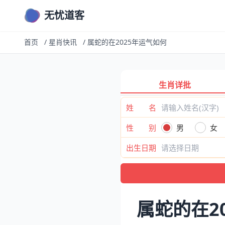
无忧道客
首页
/
星肖快讯
/
属蛇的在2025年运气如何
生肖详批
姓 名
性 别
男
女
出生日期
属蛇的在2