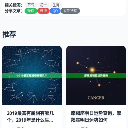
相关标签：
节气
初一
生肖
分享文章：
微信
微博
QQ
复制链接
推荐
2019最富有属相有哪几
摩羯座明日运势查询，摩
个，2019年是什么生肖
羯座明日运势如何
年