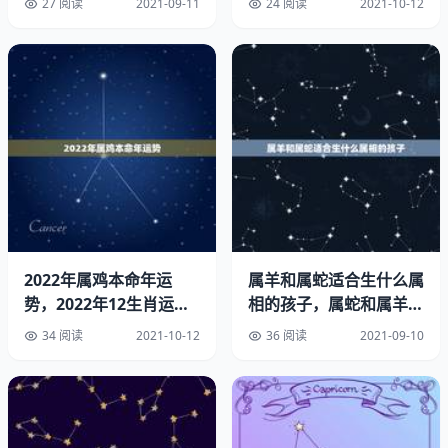
27 阅读
2021-09-11
24 阅读
2021-10-12
农历年是按照农历正月初一开始的。
2、属相是按24节气还是初一:12生肖是按农历新年来划分
还是24节气中的立春划分？
年份生肖是以24节气中的立春划分
农历新年来划分
24节气一年、四季。必须立春了才算第二年你说呢
3、属相是按24节气还是初一:生肖到底是从年初一算还是从
2022年属鸡本命年运
属羊和属蛇适合生什么属
节气算啊？
势，2022年12生肖运势
相的孩子，属蛇和属羊生
解析
个什么属相宝宝好
34 阅读
2021-10-12
36 阅读
2021-09-10
4、属相是按24节气还是初一:属相的变换是以农历年初一为
分界，还是以春分为界？
现在大部分人都弄错了！农历年以立春为界，当然属相的变
换也是从立春开始的！比如，年春节是1月31日，但立春是