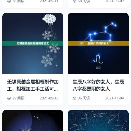
38 阅读
2021-09-11
68 阅读
2021-06-07
配
12月2，这个历还是阳历，历还得转换一下。换算了，是今
年12月27号
无锡原装金属相框制作加
生辰八字好的女人，生辰
工，相框加工手工活可信
八字都是阴的女人
4、年12月2日出生属相是:我历年12月2号出生我是属什么
吗？有没有干过的？上面
的呢
29 阅读
2021-09-10
36 阅读
2021-11-04
的二
属相是我们的传统，所以是按照阴历来算的，阴历12月30
之前都是属羊，到了年的年初一，才算是猴子了。