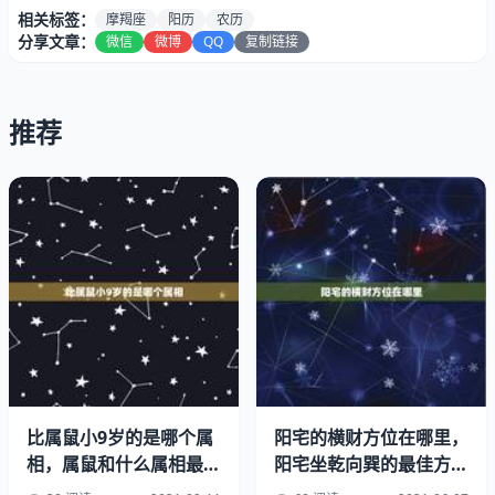
相关标签：
摩羯座
阳历
农历
2、请问属羊的，农历年12月2日出生的今年周岁应该是多
分享文章：
微信
微博
QQ
复制链接
少岁了，谢谢！
你好，农历年12月2日出生，今年21周岁、22虚岁；到今年
推荐
12月12日，是整21周岁、22虚岁。
3、年12月2日出生属相是:属羊生日12，2号，哪生日？
比属鼠小9岁的是哪个属
阳宅的横财方位在哪里，
相，属鼠和什么属相最
阳宅坐乾向巽的最佳方位
配，属鼠和什么属相最不
布置图纸