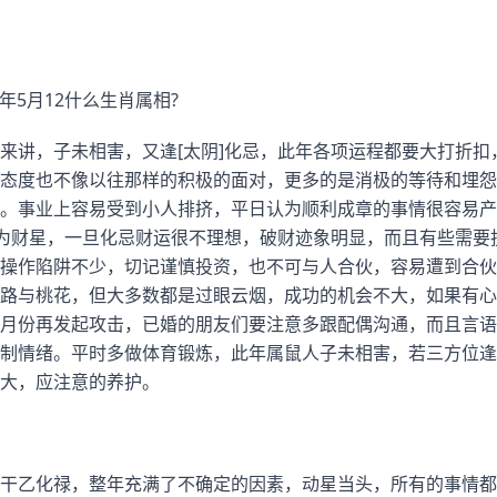
年5月12什么生肖属相?
来讲，子未相害，又逢[太阴]化忌，此年各项运程都要大打折扣
态度也不像以往那样的积极的面对，更多的是消极的等待和埋怨
。事业上容易受到小人排挤，平日认为顺利成章的事情很容易产
]为财星，一旦化忌财运很不理想，破财迹象明显，而且有些需要
操作陷阱不少，切记谨慎投资，也不可与人合伙，容易遭到合伙
路与桃花，但大多数都是过眼云烟，成功的机会不大，如果有心
月份再发起攻击，已婚的朋友们要注意多跟配偶沟通，而且言语
制情绪。平时多做体育锻炼，此年属鼠人子未相害，若三方位逢[大耗
大，应注意的养护。
干乙化禄，整年充满了不确定的因素，动星当头，所有的事情都