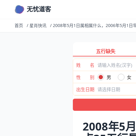
无忧道客
首页
/
星肖快讯
/
2008年5月1日属相属什么，2006年5月1
五行缺失
姓 名
性 别
男
女
出生日期
2008年5