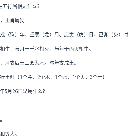
分出生五行属相是什么？
，生肖属狗
戌（狗）年、壬辰（龙）月、庚寅（虎）日、己卯（兔）时
相生，与月干壬水相克，与年干丙火相生。
、月支辰土三会为木。与年支戌土。
行土旺（1个金，2个木，1个水，1个火，3个土）
:年5月26日是属什么？
。
和等大。