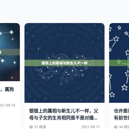
，属狗
021-09-10
银锁上的属相与新生儿不一样，父
也许是
母与子女的生肖相同是不是对婚姻
有前世
不利
31 阅读
2021-09-11
34 阅