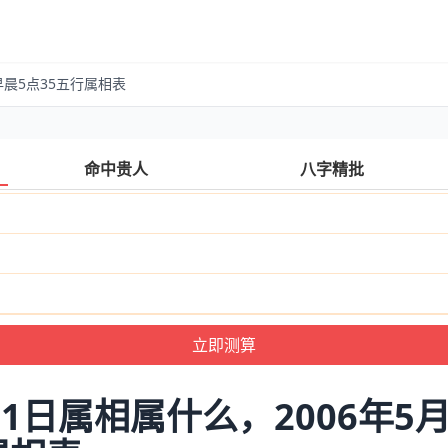
日早晨5点35五行属相表
命中贵人
八字精批
月1日属相属什么，2006年5