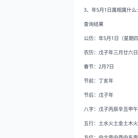
3、年5月1日属相属什么:
查询结果
公历：年5月1日（星期四
农历：戊子年三月廿六日
春节：2月7日
节前：丁亥年
节后：戊子年
八字：戊子丙辰辛丑甲午
五行：土水火土金土木火
方位：中北南中西中东南