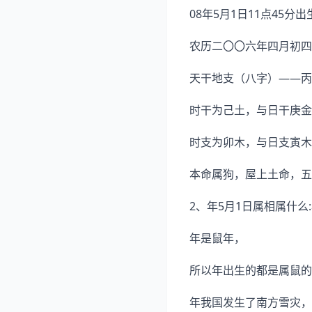
08年5月1日11点45
农历二〇〇六年四月初四
天干地支（八字）——丙
时干为己土，与日干庚金
时支为卯木，与日支寅木
本命属狗，屋上土命，五
2、年5月1日属相属什么
年是鼠年，
所以年出生的都是属鼠的
年我国发生了南方雪灾，