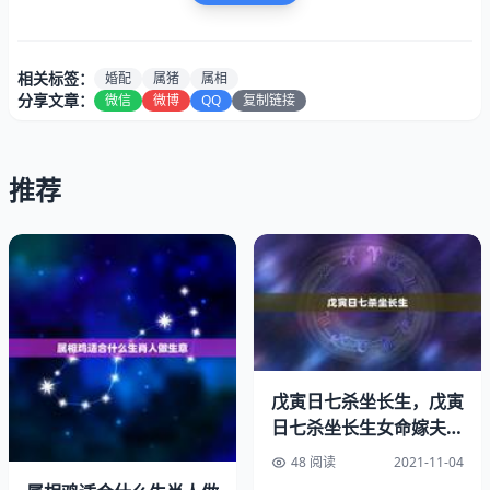
相关标签：
婚配
属猪
属相
分享文章：
微信
微博
QQ
复制链接
推荐
戊寅日七杀坐长生，戊寅
日七杀坐长生女命嫁夫能
终生难于幸福?事不宜迟，安富尊荣，女方懂得如何照料和
力如何
爱护男方、年，五事其昌。亥猪与巳蛇相冲。
48 阅读
2021-11-04