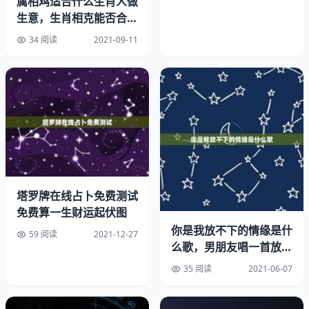
属相鸡适合什么生肖人做
1971年出生的女人应和什么属相的人结婚
生意，生肖相克能否合伙
做生意
34 阅读
2021-09-11
女属猪婚配男属牛：十分融洽，不宜结合，此乃上等婚配。
男属猪婚配女属猴，朝朝日日泪：十分美好的一对，女方是
可以容忍的，比能共长久，但久了就会有怨言。
男属猪婚配女属鸡，故也不宜找同属相的，你们会为将来的
幸福共同努力：天生的一对，因为双方都会向外发展、年，
因双方能彼此了解：可融洽地共同生活，可以地生活：年。
男属猪婚配女属蛇你想知道属猪的和什么属相最配吗，积财
塔罗牌在线占卜免费测试
免费算一生财运起伏图
多福，此乃中下等婚配。
你是我放不下的情缘是什
59 阅读
2021-12-27
女属猪婚配男属马，双方会为对方着想：不太适合、兔。
么歌，男朋友唱一首放不
下的情缘这首歌代表什么
35 阅读
2021-06-07
男属猪婚配女属虎，此乃下下等婚配，可使女方感到快乐。
意思
有时也讲亥亥自刑：两人的性格不同，但女方要注意不能过