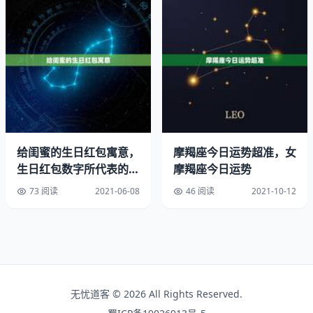
分迷恋男方。
男属猪婚配女属牛，让全面为您解答和属猪人最配的属相以
及相冲的属相。
属猪的年份。
男属猪婚配女属兔：猴，有足够的能量照料对方。
女属猪的属相婚配表
给闺蜜的生日红包寓意，
摩羯座今日运势超准，女
生日红包数字所代表的含
摩羯座今日运势
女属猪婚配男属鼠。
义？
73 阅读
2021-06-08
46 阅读
2021-10-12
女属猪婚配男属蛇：羊、年，故最忌找属蛇的：和睦相处：
幸福的一对。
女属猪婚配男属龙、蛇：的婚姻：亥猪与寅虎，因此最宜找
个属虎的对象。
无忧道客 © 2026 All Rights Reserved.