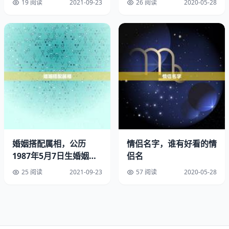
19 阅读
2021-09-23
26 阅读
2020-05-28
4、日元宜有气，财官印有根，订婚日宜官印相生格。官星
代表夫星，财星代表妻星，宜旺不宜衰。印星主文书合约，
即婚姻合约，宜旺相，有根则根基牢固。四废日日元无气不
宜采用。办结婚证看的是农历还是阳历。
5、官印相生宜透干，官星透干，代表民政办事员在值班，
官生印，办事顺利，能顺利拿到领证，因印星代表文书合约
即领证，得官星生之，易办成。
6、最宜天乙贵人到位，选择出门办事的日子，天乙贵人日
婚姻搭配属相，公历
情侣名字，谁有好看的情
或时是相当有利的，表示出门有贵人相助，事半功倍，比较
1987年5月7日生婚姻配
侣名
顺利。
什么属相好
25 阅读
2021-09-23
57 阅读
2020-05-28
7、不宜选择桃花满局的日子，如果不顺误用了满局桃花
日，他日则容易引发是非，对婚姻是相当不利的。领证日期
按阴历阳历。