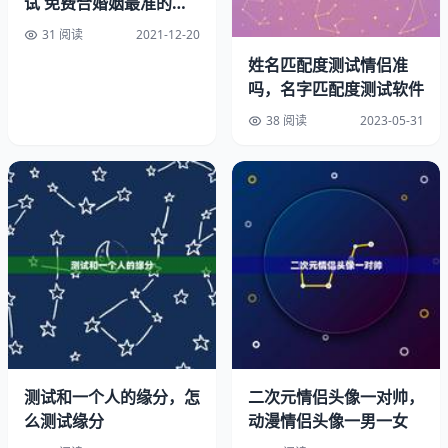
试 免费合婚姻最准的网
站
31 阅读
2021-12-20
姓名匹配度测试情侣准
吗，名字匹配度测试软件
38 阅读
2023-05-31
2、避开农历的三七九月，选吉日避免在农历的三月、七月
和九月，因这三个月份分别适逢“清明”、“盂兰”和“重公”，
均为传统的“节”，不宜办喜事。
测试和一个人的缘分，怎
二次元情侣头像一对帅，
3、以和合为好，日课四柱的天干或地支应以五合、为宜，
么测试缘分
动漫情侣头像一男一女
不宜选择冲战格局。和合则婚姻和顺，冲战则婚姻不稳定。