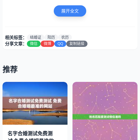
说领证吉日看阳历还是农历，你确定你知道吗?相信有很多
人不明白，下面就让小编来告诉大家领证吉日看阳历还是农
展开全文
历吧!领证吉日看阳历还是农历，选择领证吉日原则领证看
日子按阳历还历。
相关标签：
结婚证
阳历
农历
1、选择润年润月为宜，中国人对领证日期的挑选颇为看
分享文章：
微信
微博
QQ
复制链接
重，并且非常讲究“润月”、“润年”之说。择领证吉日，在有
润月的年份，因为会有好兆头。当然，如果当年没有“润
月”、“润年”，也不必强求。注意，“润年”有阳历与农历之
推荐
分。今年就是公历的“润年”。领证日子看阴历还是阳历。
领结婚证年龄是按农历还是阳历来划分的 谢谢~~~
名字合婚测试免费测