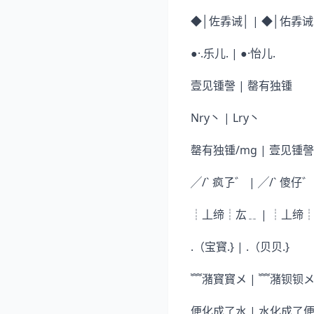
◆│佐掱诫│ | ◆│佑掱
●·.乐儿. | ●·怡儿.
壹见锺謦 | 罄有独锺
Nry丶 | Lry丶
罄有独锺/mg | 壹见锺謦
╱/` 疯孒゛ | ╱/` 傻仔゛
┊丄缔┊厷﹎ | ┊丄缔
.（宝寳.} | .（贝贝.}
﹌潴寳寳メ | ﹌潴钡钡
便化成了水 | 水化成了