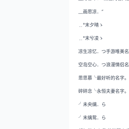
﹏画思凉．″
﹎°末夕晴ゝ
﹎°末兮凌ゝ
凉生凉忆．つ手游唯美名
空岛空心．つ浪漫情侣名
思思慕╰最好听的名字。
碎碎念╰永恒夫妻名字。
╯未央缡．ら
╯末缡鸳．ら