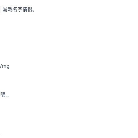
诫│游戏名字情侣。
/mg
┊嘙﹎
メ
便