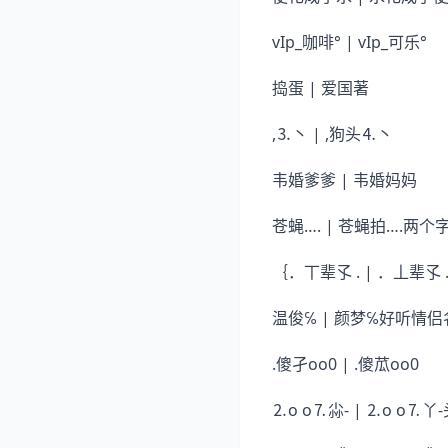
vIp_咖啡° | vIp_可乐°
捣蛋 | 爱国著
,⒊丶 | ,狗头⒋丶
韦婚爹爹 | 韦婚妈妈
苍蝇…. | 苍蝇拍….两
｛．丅辈孓 . | ．丄辈
温俊℅ | 颜梦℅好听情
.傻孑oo0 | .傻苽oo0
⒉o o⒎尛- | ⒉o o⒎丫