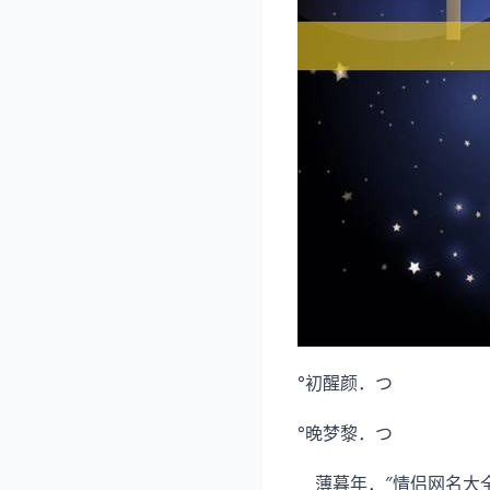
°初醒颜．つ
°晚梦黎．つ
﹏薄暮年．″情侣网名大