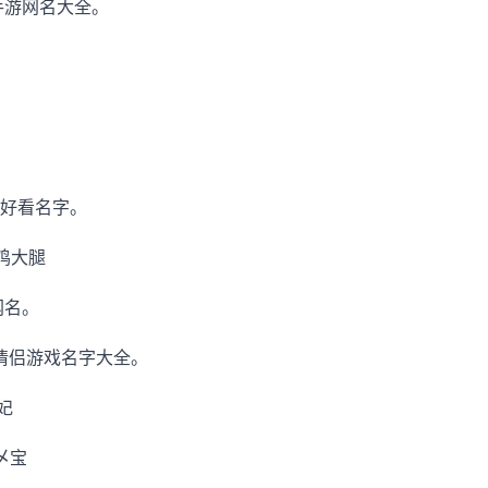
手游网名大全。
好看名字。
鸡大腿
网名。
情侣游戏名字大全。
z妃
乄宝