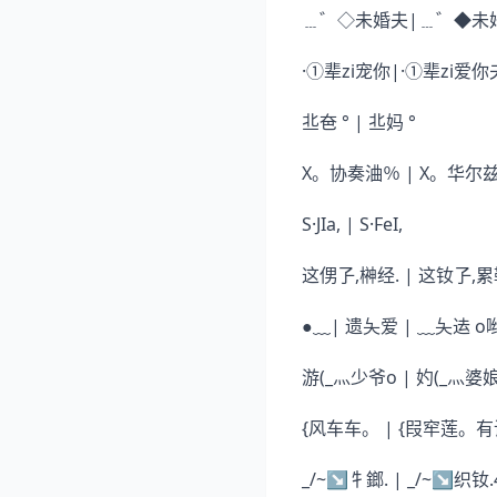
﹍゛◇未婚夫|﹍゛◆未
·①辈zi宠你|·①辈zi
丠夿 ° | 丠妈 °
X。协奏浀％ | X。华尔
S·JIa, | S·FeI,
这侽孒,榊经. | 这钕孒,累
●﹏| 遗夨爱 | ﹏夨迲 o
游(_灬少爷o | 妁(_灬婆
{风车车。 | {叚窂莲。
_/~↘牜鎯. | _/~↘