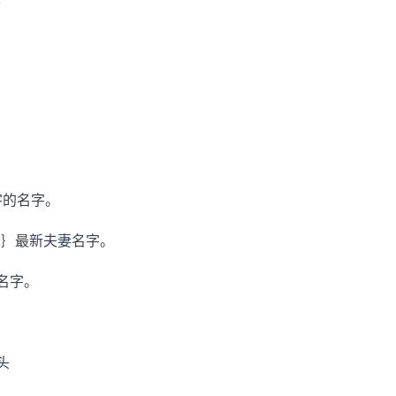
个字的名字。
孓 .｝最新夫妻名字。
侣名字。
-头