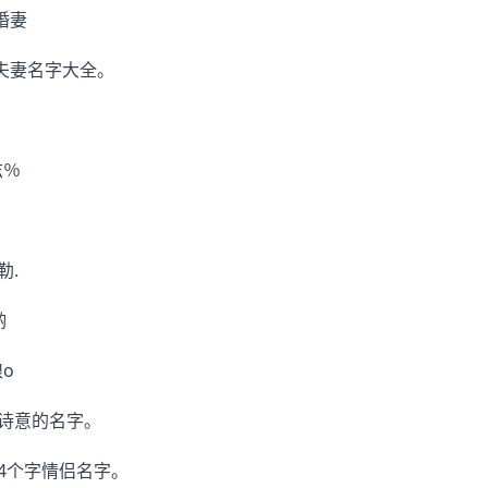
婚妻
爱你夫妻名字大全。
兹％
勒.
哟
娘o
有诗意的名字。
织钕.4个字情侣名字。