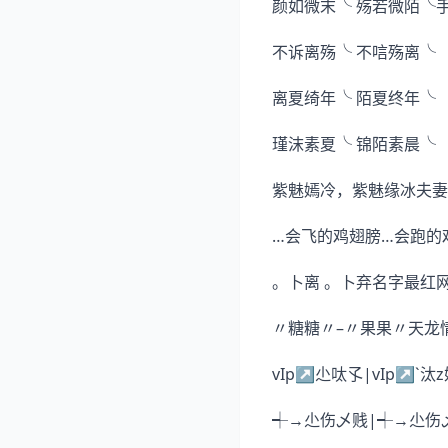
颜如微末╰ 殇若微陌╰
不诉离殇╰ 不唁殇离╰
离夏绮年╰ 陌夏终年╰
瑾沫素夏╰ 锦陌素晨╰
紫魅嫣冷，紫魅缘冰夫妻
…会飞的鸡翅膀…会跑的
。卜离 。卜弃名字最红
〃糖糖〃–〃果果〃天龙
vIp↗尐呔孓|vIp↗`汰
┽→尐伤乄贱|┽→尐伤