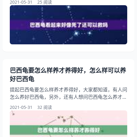
2021-05-31
25 阅读
简单的方法)。你知道这是怎么回事？其实巴西龟奄奄
一息了，怎么救活？下面就一起来看看请问我的乌龟是
要死了吗？还有救吗？希望能够帮助到大家！ 巴西龟
看起来好像死了还可以救吗 可能是冬眠了。巴西龟脱
水死了能救吗。 你这个情况的话还是有一点严重了最
好把这条宠物
巴西龟要怎么样养才养得好，怎么样可以养
好巴西龟
提起巴西龟要怎么样养才养得好，大家都知道，有人问
怎么养好巴西龟，另外，还有人想问巴西龟怎么养才能
养好呢?你知道这是怎么回事？其实怎么养好巴西龟
2021-05-31
32 阅读
啊？下面就一起来看看怎么样可以养好巴西龟，希望能
够帮助到大家！ 巴西龟要怎么样养才养得好 巴西龟是
一种外来龟，但在中国很受欢迎，这当然是因为巴西龟
比较好养的缘故了。不过这并不意味着就可以胡乱饲养