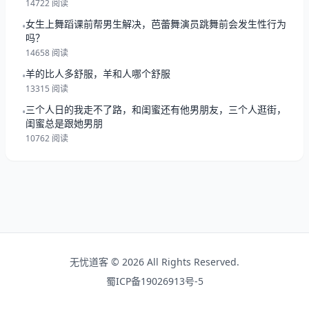
14722 阅读
女生上舞蹈课前帮男生解决，芭蕾舞演员跳舞前会发生性行为
•
吗？
14658 阅读
羊的比人多舒服，羊和人哪个舒服
•
13315 阅读
三个人日的我走不了路，和闺蜜还有他男朋友，三个人逛街，
•
闺蜜总是跟她男朋
10762 阅读
无忧道客 © 2026 All Rights Reserved.
蜀ICP备19026913号-5