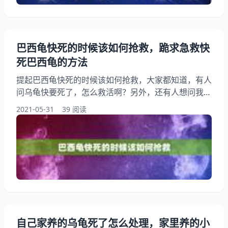
讲究方法的
巴西龟快死的时候该如何抢救，跪求急救快
死巴西龟的方法
提起巴西龟快死的时候该如何抢救，大家都知道，有人
问乌龟快要死了，怎么救活啊？另外，还有人想问我的
巴西龟奄奄一息了，好像快要死了。怎么办？你知道这
2021-05-31
39 阅读
是怎么回事？其实巴西龟快死了怎么办，下面就一起来
看看跪求急救快死巴西龟的方法，希望能够帮助到大
家！ 巴西龟快死的时候该如何抢救 你家龟龟应该是患
上越冬死亡症。 病因：冬眠前，龟太小或体质弱；冬
眠中气温、水温偏低，龟体内储存的营养不能满足冬眠
期的需要
自己家养的乌龟死了怎么处理，家里养的小