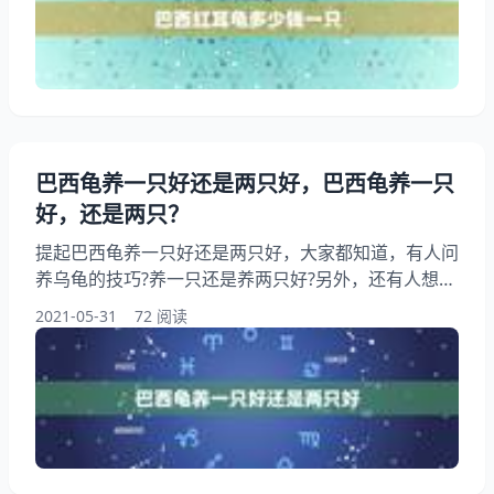
耳龟多少钱一只 巴西红耳龟是最便宜的乌龟。 小乌龟
十块钱就可以买到。 是外来入侵物种，千万不能。 野
生巴西红耳龟多少钱一斤？ 巴西龟的市场价格大概多
少？好养吗
巴西龟养一只好还是两只好，巴西龟养一只
好，还是两只？
提起巴西龟养一只好还是两只好，大家都知道，有人问
养乌龟的技巧?养一只还是养两只好?另外，还有人想问
要养巴西龟 最好养一只 还是两只？你知道这是怎么回
2021-05-31
72 阅读
事？其实家里想养乌龟，是养一只还是两只好呢？下面
就一起来看看巴西龟养一只好，还是两只？希望能够帮
助到大家！ 巴西龟养一只好还是两只好 请问养巴西龟
是养一只好还是养两只好？ 最好在配一只，要不它也
会很孤独，就象小孩一样没人和他玩一样，