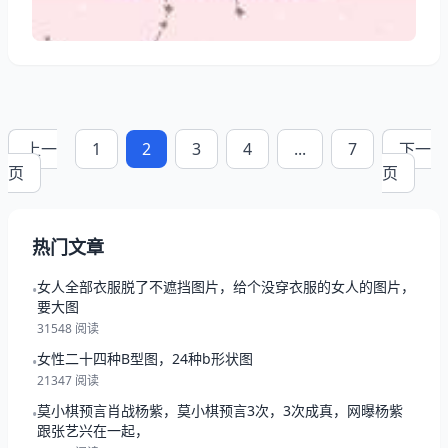
了，养巴西龟还是要讲究方法的。下面就来和波奇网的
小编一起看看
上一
1
2
3
4
...
7
下一
页
页
热门文章
女人全部衣服脱了不遮挡图片，给个没穿衣服的女人的图片，
•
要大图
31548 阅读
女性二十四种B型图，24种b形状图
•
21347 阅读
莫小棋预言肖战杨紫，莫小棋预言3次，3次成真，网曝杨紫
•
跟张艺兴在一起，