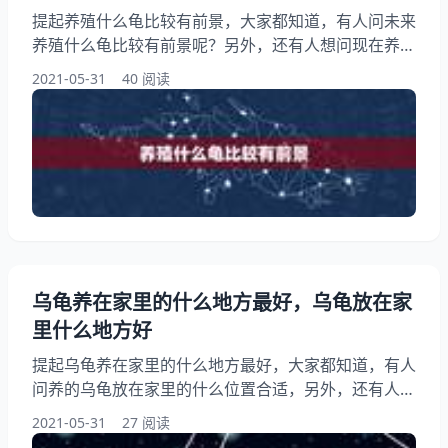
提起养殖什么龟比较有前景，大家都知道，有人问未来
养殖什么龟比较有前景呢？另外，还有人想问现在养什
么龟前景比较好,家庭养殖，十万左右本钱。…，你知
2021-05-31
40 阅读
道这是怎么回事？其实养殖什么乌龟比较有潜力，下面
就一起来看看现在养哪种龟有市场前景，未来升值空间
巨大的，希望能够帮助到大家！ 养殖什么龟比较有前
景 石龟，君不见今年是龟苗都去到多吗，不过新手适
宜先种后苗，大的龟容易打理，龟苗对于新手来说不好
打理
乌龟养在家里的什么地方最好，乌龟放在家
里什么地方好
提起乌龟养在家里的什么地方最好，大家都知道，有人
问养的乌龟放在家里的什么位置合适，另外，还有人想
问乌龟养在家里哪个位置比较好，你知道这是怎么回
2021-05-31
27 阅读
事？其实乌龟养在家里什么地方好，下面就一起来看看