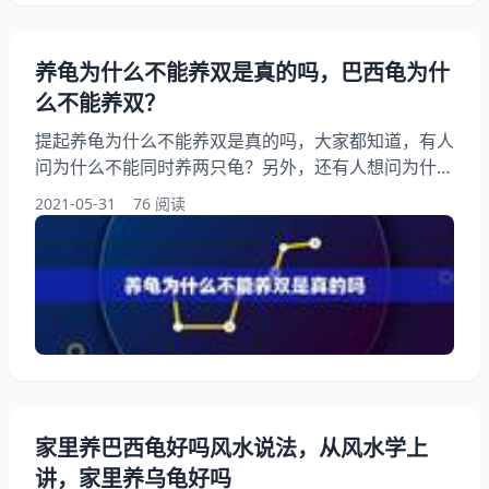
养龟为什么不能养双是真的吗，巴西龟为什
么不能养双？
提起养龟为什么不能养双是真的吗，大家都知道，有人
问为什么不能同时养两只龟？另外，还有人想问为什么
一个家里不能养2只乌龟？你知道这是怎么回事？其实
2021-05-31
76 阅读
养龟为什么不能养双为什么养龟双数是大忌-360星座
网，下面就一起来看看巴西龟为什么不能养双？希望能
够帮助到大家！ 养龟为什么不能养双是真的吗 巴西龟
可以养双只，最好是一只雌一只雄龟，一对。巴西龟不
能养双，是因为巴西龟很凶，会大龟吃小龟。
家里养巴西龟好吗风水说法，从风水学上
讲，家里养乌龟好吗