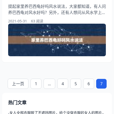
提起家里养巴西龟好吗风水说法，大家都知道，有人问
养巴西龟对风水好吗？另外，还有人想问从风水学上
讲，家里养乌龟好吗？你知道这是怎么回事？其实家里
2021-05-31
63 阅读
养乌龟有什么讲究吗，下面就一起来看看从风水学上
讲，家里养乌龟好吗，希望能够帮助到大家！ 家里养
巴西龟好吗风水说法 家里养乌龟对风水好不好。 养乌
龟对风水有什么讲究巴西龟旺财吗。 养在鱼缸内的
龟，如巴西龟养在特定的位置，最好摆在要火的方位
上一页
1
...
4
5
6
7
热门文章
女人全部衣服脱了不遮挡图片，给个没穿衣服的女人的图片，
•