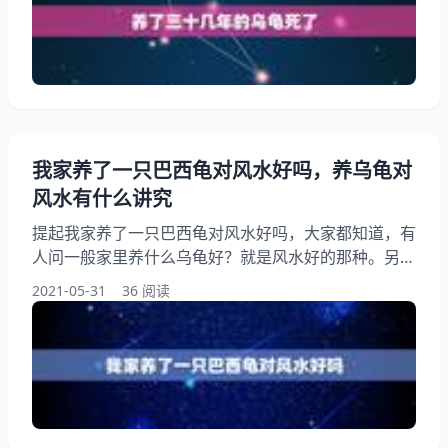
的乌龟死了,老公做什么都不顺,应该��，希望能够帮
助到大家！ 养了三十几年的乌龟死了 1，从科学的角
度看，这些都是巧合，这位女士，也许你应该换个角度
看问题
我家养了一只巴西龟对风水好吗，养乌龟对
风水有什么讲究
提起我家养了一只巴西龟对风水好吗，大家都知道，有
人问一般家里养什么乌龟好？就是风水好的那种。另
外，还有人想问从风水学上讲，家里养乌龟好吗？你知
2021-05-31
36 阅读
道这是怎么回事？其实巴西龟在家养的风水，下面就一
起来看看养乌龟对风水有什么讲究，希望能够帮助到大
家！ 我家养了一只巴西龟对风水好吗 养在鱼缸内的
龟，如巴西龟养在特定的位置，最好摆在要火的方位，
或需要阳性的地方如大门附近。火的方位可根据家族成
员去厘定