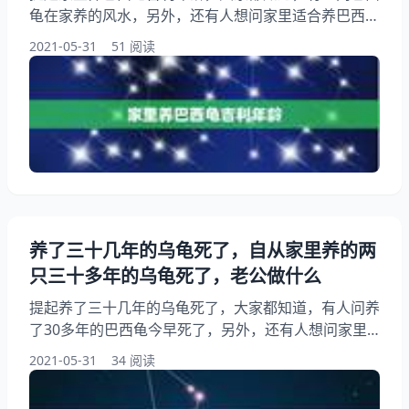
龟在家养的风水，另外，还有人想问家里适合养巴西龟
吗？你知道这是怎么回事？其实家里养巴西龟好吗，下
2021-05-31
51 阅读
面就一起来看看麻烦帮我看一下 家里这只养了三年对
的巴西龟的年龄，希望能够帮助到大家！ 家里养巴西
龟吉利年龄 将乌龟朝天看腹斑，每块腹斑上都有圈形
纹路（不一定是规则的圆形），每一圈圆形纹路代表一
年（个别有两圈或者没有圈），有几圈代表几岁，大体
能估计出年龄
养了三十几年的乌龟死了，自从家里养的两
只三十多年的乌龟死了，老公做什么
提起养了三十几年的乌龟死了，大家都知道，有人问养
了30多年的巴西龟今早死了，另外，还有人想问家里
养了三十多年的乌龟，突然不动了，是自然死亡吗？你
2021-05-31
34 阅读
知道这是怎么回事？其实养了十几年的乌龟死了，我该
怎么办？下面就一起来看看自从家里养的两只三十多年