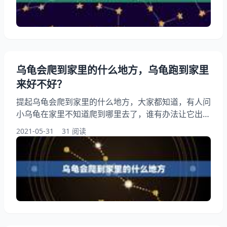
制沉浮的 巴西龟怎么辨别公母！年龄！有图片！ 不过
之前刚养小巴西的时候也有这个问题巴西龟20年了值
多钱。
乌龟会爬到家里的什么地方，乌龟跑到家里
来好不好？
提起乌龟会爬到家里的什么地方，大家都知道，有人问
小乌龟在家里不知道爬到哪里去了，谁有办法让它出
来，一定就在家里，另外，还有人想问乌龟放在家里什
2021-05-31
31 阅读
么地方好，你知道这是怎么回事？其实乌龟喜欢在家里
的哪~(具体地方)，下面就一起来看看乌龟跑到家里来
好不好?希望能够帮助到大家！ 乌龟会爬到家里的什么
地方 要么养着要么吧。乌龟在家到处溜达。 （1）一
般家养乌龟均为纯水龟。乌龟爬进家预示要发财。
（2）夏季