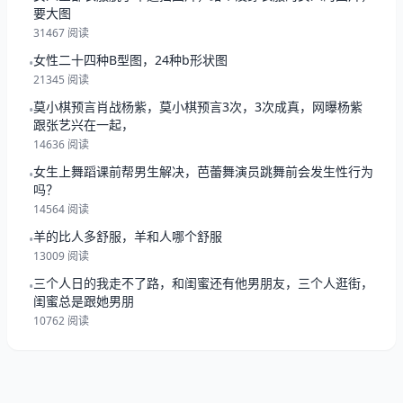
要大图
31467 阅读
女性二十四种B型图，24种b形状图
•
21345 阅读
莫小棋预言肖战杨紫，莫小棋预言3次，3次成真，网曝杨紫
•
跟张艺兴在一起，
14636 阅读
女生上舞蹈课前帮男生解决，芭蕾舞演员跳舞前会发生性行为
•
吗？
14564 阅读
羊的比人多舒服，羊和人哪个舒服
•
13009 阅读
三个人日的我走不了路，和闺蜜还有他男朋友，三个人逛街，
•
闺蜜总是跟她男朋
10762 阅读